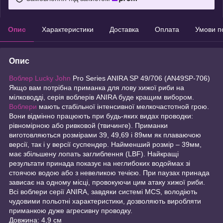
Опис
Характеристики
Доставка
Оплата
Умови п
Опис
Воблер Lucky John
Pro Series ANIRA SP 49/706 (AN49SP-706)
Якщо вам потрібна приманка для лову хижої риби на
мілководді, серія воблерів ANIRA буде кращим вибором.
Воблери
мають стабільної інтенсивної мелкочастотной грою.
Вони відмінно працюють при будь-яких видах проводки:
рівномірною або ривковой (твичинге). Приманки
виготовляються розмірами 39, 49,69 і 89мм як плаваючою
версії, так і у версії суспендер. Найменший розмір – 39мм,
має збільшену лопать заглиблення (LBF). Найкращі
результати принада показує на неглибоких водоймах зі
стоячою водою або з невеликою течією. При паузах принада
зависає на одному місці, провокуючи цим атаку хижої риби.
Всі воблери серії ANIRA, завдяки системі MCS, володіють
чудовими польотні характеристики, дозволяють виробляти
приманкою дуже агресивну проводку.
Довжина: 4,9 см