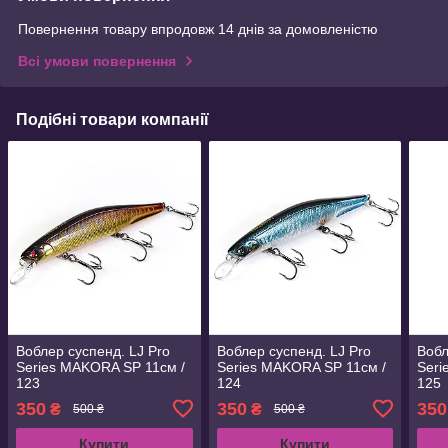
Повернення товару впродовж 14 днів за домовленістю
Всі умови повернення
Подібні товари компанії
Воблер суспенд. LJ Pro
Воблер суспенд. LJ Pro
Вобл
Series MAKORA SP 11см /
Series MAKORA SP 11см /
Seri
123
124
125
350
350
350
₴
₴
500 ₴
500 ₴
Купити
Купити