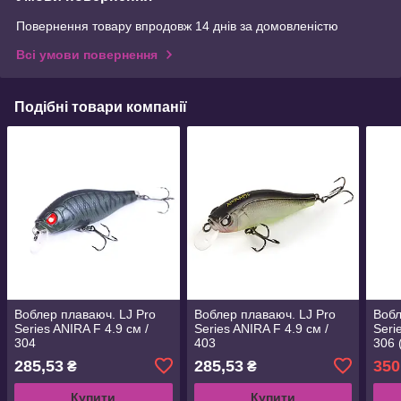
Повернення товару впродовж 14 днів за домовленістю
Всі умови повернення
Подібні товари компанії
Воблер плаваюч. LJ Pro
Воблер плаваюч. LJ Pro
Вобл
Series ANIRA F 4.9 см /
Series ANIRA F 4.9 см /
Seri
304
403
306 
285,53
285,53
350
₴
₴
Купити
Купити