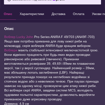
Опис
Характеристики
Доставка
Оплата
Умови п
Опис
Воблер Lucky John
Pro Series ANIRA F 49/703 (AN49F-703)
Якщо вам потрібна приманка для лову хижої риби на
мілководді, серія воблерів ANIRA буде кращим вибором.
Воблери
мають стабільної інтенсивної мелкочастотной грою.
Вони відмінно працюють при будь-яких видах проводки:
рівномірною або ривковой (твичинге). Приманки
виготовляються розмірами 39, 49,69 і 89мм як плаваючою
версії, так і у версії суспендер. Найменший розмір – 39мм,
має збільшену лопать заглиблення (LBF). Найкращі
результати принада показує на неглибоких водоймах зі
стоячою водою або з невеликою течією. При паузах принада
зависає на одному місці, провокуючи цим атаку хижої риби.
Всі воблери серії ANIRA, завдяки системі MCS, володіють
чудовими польотні характеристики, дозволяють виробляти
приманкою дуже агресивну проводку.
Довжина: 4,9 см