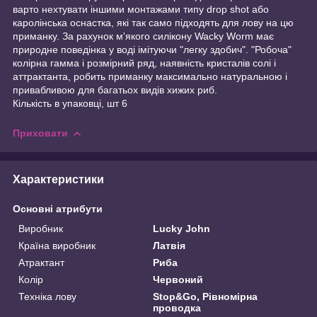
варто нехтувати іншими монтажами типу drop shot або
каролінська оснастка, які так само підходять для лову на цю
приманку. За рахунок м'якого силікону Wacky Worm має
природне поведінка у воді імітуючи "легку здобич". "Робоча"
колірна гамма і розмірний ряд, наявність кристалів солі і
аттрактанта, робить приманку максимально натуральною і
привабливою для багатьох видів хижих риб.
Кількість в упаковці, шт 6
Приховати
Характеристики
Основні атрибути
Виробник
Lucky John
Країна виробник
Латвія
Атрактант
Риба
Колір
Червоний
Техніка лову
Stop&Go, Рівномірна
проводка