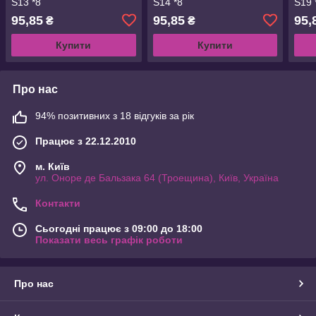
S13 *8
S14 *8
S19 
95,85
95,85
95,
₴
₴
Купити
Купити
Про нас
94% позитивних з 18 відгуків за рік
Працює з 22.12.2010
м. Київ
ул. Оноре де Бальзака 64 (Троещина), Київ, Україна
Контакти
Сьогодні працює з 09:00 до 18:00
Показати весь графік роботи
Про нас