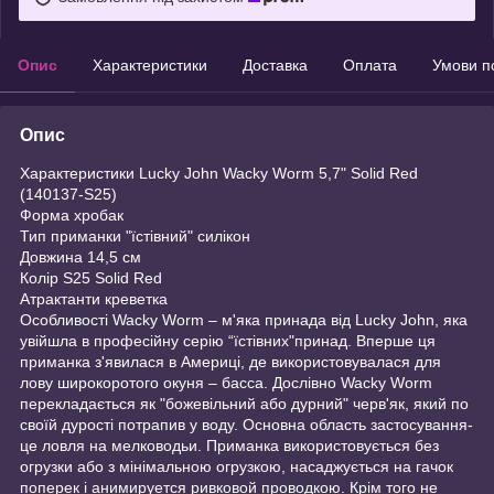
Опис
Характеристики
Доставка
Оплата
Умови п
Опис
Характеристики Lucky John Wacky Worm 5,7" Solid Red
(140137-S25)
Форма хробак
Тип приманки "їстівний" силікон
Довжина 14,5 см
Колір S25 Solid Red
Атрактанти креветка
Особливості Wacky Worm – м'яка принада від Lucky John, яка
увійшла в професійну серію “їстівних"принад. Вперше ця
приманка з'явилася в Америці, де використовувалася для
лову широкоротого окуня – басса. Дослівно Wacky Worm
перекладається як "божевільний або дурний" черв'як, який по
своїй дурості потрапив у воду. Основна область застосування-
це ловля на мелководьи. Приманка використовується без
огрузки або з мінімальною огрузкою, насаджується на гачок
поперек і анимируется ривковой проводкою. Крім того не