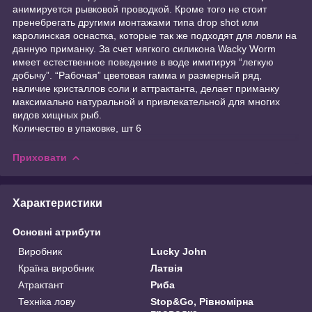
анимируется рывковой проводкой. Кроме того не стоит
пренебрегать другими монтажами типа drop shot или
каролинская оснастка, которые так же подходят для ловли на
данную приманку. За счет мягкого силикона Wacky Worm
имеет естественное поведение в воде имитируя “легкую
добычу”. “Рабочая” цветовая гамма и размерный ряд,
наличие кристаллов соли и аттрактанта, делает приманку
максимально натуральной и привлекательной для многих
видов хищных рыб.
Количество в упаковке, шт 6
Приховати
Характеристики
Основні атрибути
Виробник
Lucky John
Країна виробник
Латвія
Атрактант
Риба
Техніка лову
Stop&Go, Рівномірна