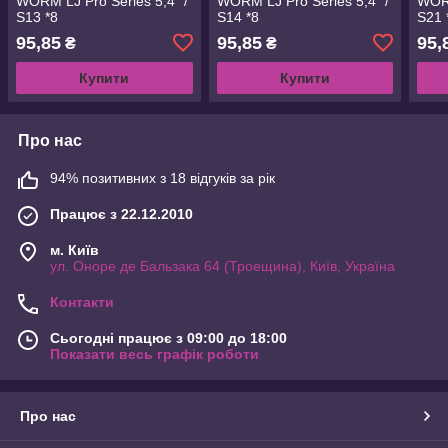
WORM LJ Pro Series 5,4 "/
WORM LJ Pro Series 5,4 "/
WORM
S13 *8
S14 *8
S21 
95,85
95,85
95,
₴
₴
Купити
Купити
Про нас
94% позитивних з 18 відгуків за рік
Працює з 22.12.2010
м. Київ
ул. Оноре де Бальзака 64 (Троещина), Київ, Україна
Контакти
Сьогодні працює з 09:00 до 18:00
Показати весь графік роботи
Про нас