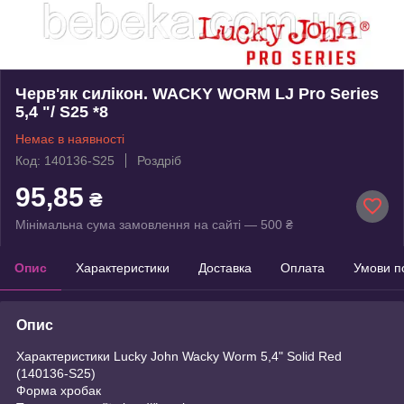
Черв'як силікон. WACKY WORM LJ Pro Series
5,4 "/ S25 *8
Немає в наявності
Код: 140136-S25
Роздріб
95,85
₴
Мінімальна сума замовлення на сайті — 500 ₴
Опис
Характеристики
Доставка
Оплата
Умови п
Опис
Характеристики Lucky John Wacky Worm 5,4" Solid Red
(140136-S25)
Форма хробак