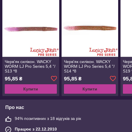
Черв'як силікон. WACKY
Черв'як силікон. WACKY
Черв
WORM LJ Pro Series 5,4 "/
WORM LJ Pro Series 5,4 "/
WORM
S13 *8
S14 *8
S19 
95,85
95,85
95,
₴
₴
Купити
Купити
Про нас
94% позитивних з 18 відгуків за рік
Працює з 22.12.2010