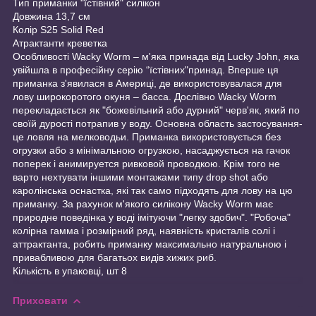
Тип приманки "їстівний" силікон
Довжина 13,7 см
Колір S25 Solid Red
Атрактанти креветка
Особливості Wacky Worm – м'яка принада від Lucky John, яка
увійшла в професійну серію “їстівних"принад. Вперше ця
приманка з'явилася в Америці, де використовувалася для
лову широкоротого окуня – басса. Дослівно Wacky Worm
перекладається як "божевільний або дурний" черв'як, який по
своїй дурості потрапив у воду. Основна область застосування-
це ловля на мелководьи. Приманка використовується без
огрузки або з мінімальною огрузкою, насаджується на гачок
поперек і анимируется ривковой проводкою. Крім того не
варто нехтувати іншими монтажами типу drop shot або
каролінська оснастка, які так само підходять для лову на цю
приманку. За рахунок м'якого силікону Wacky Worm має
природне поведінка у воді імітуючи "легку здобич". "Робоча"
колірна гамма і розмірний ряд, наявність кристалів солі і
аттрактанта, робить приманку максимально натуральною і
привабливою для багатьох видів хижих риб.
Кількість в упаковці, шт 8
Приховати