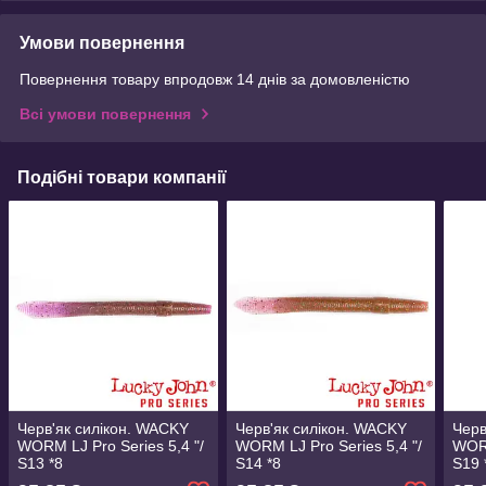
Умови повернення
Повернення товару впродовж 14 днів за домовленістю
Всі умови повернення
Подібні товари компанії
Черв'як силікон. WACKY
Черв'як силікон. WACKY
Черв
WORM LJ Pro Series 5,4 "/
WORM LJ Pro Series 5,4 "/
WORM
S13 *8
S14 *8
S19 