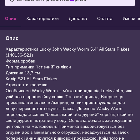
Опис
Характеристики
Доставка
Оплата
Умови п
Опис
Характеристики Lucky John Wacky Worm 5,4" All Stars Flakes
(140136-S21)
Форма хробак
Тип приманки "їстівний" силікон
Довжина 13,7 см
Колір S21 All Stars Flakes
Атрактанти креветка
Особливості Wacky Worm – м'яка принада від Lucky John, яка
увійшла в професійну серію “їстівних"принад. Вперше ця
приманка з'явилася в Америці, де використовувалася для
лову широкоротого окуня – басса. Дослівно Wacky Worm
перекладається як "божевільний або дурний" черв'як, який по
своїй дурості потрапив у воду. Основна область застосування-
це ловля на мелководьи. Приманка використовується без
огрузки або з мінімальною огрузкою, насаджується на гачок
поперек і анимируется ривковой проводкою. Крім того не