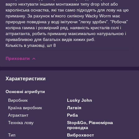
варто нехтувати іншими монтажами типу drop shot або
каролінська оснастка, які так само підходять для лову на цю
приманку. За рахунок м'якого силікону Wacky Worm має
природне поведінка у воді імітуючи "легку здобич". "Робоча"
колірна гамма і розмірний ряд, наявність кристалів солі і
аттрактанта, робить приманку максимально натуральною і
привабливою для багатьох видів хижих риб.
Кількість в упаковці, шт 8
Приховати
Характеристики
Основні атрибути
Виробник
Lucky John
Країна виробник
Латвія
Атрактант
Риба
Техніка лову
Stop&Go, Рівномірна
проводка
Тип
Виброхвост