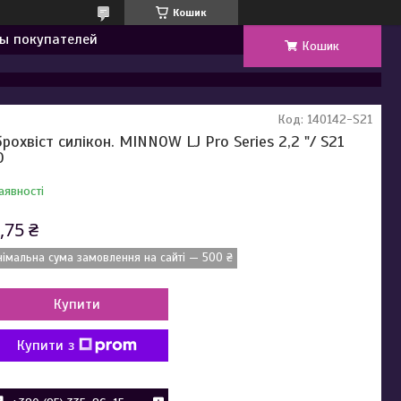
Кошик
ы покупателей
Кошик
Код:
140142-S21
брохвіст силікон. MINNOW LJ Pro Series 2,2 "/ S21
0
аявності
,75 ₴
німальна сума замовлення на сайті — 500 ₴
Купити
Купити з