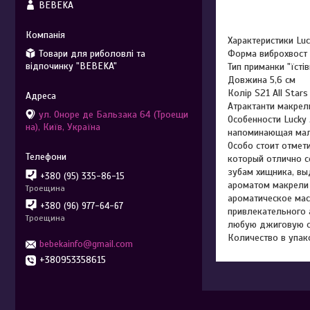
BEBEKA
Характеристики Luc
Товари для риболовлі та
Форма виброхвост
відпочинку "BEBEKA"
Тип приманки "їстів
Довжина 5,6 см
Колір S21 All Stars
Атрактанти макрел
ул. Оноре де Бальзака 64 (Троещи
Особенности Lucky
на), Київ, Україна
напоминающая мале
Особо стоит отмети
который отлично с
зубам хищника, вы
+380 (95) 335-86-15
ароматом макрели 
Троещина
ароматическое мас
+380 (96) 977-64-67
привлекательного 
Троещина
любую джиговую ос
Количество в упак
bebekainfo@gmail.com
+380953358615