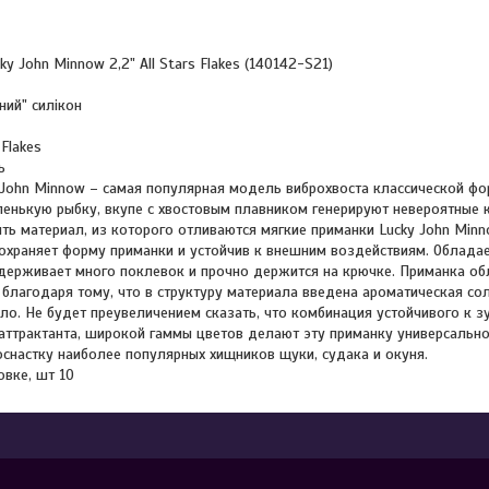
ky John Minnow 2,2" All Stars Flakes (140142-S21)
ний" силікон
 Flakes
ь
 John Minnow – самая популярная модель виброхвоста классической фо
нькую рыбку, вкупе с хвостовым плавником генерируют невероятные к
ть материал, из которого отливаются мягкие приманки Lucky John Minno
охраняет форму приманки и устойчив к внешним воздействиям. Облад
держивает много поклевок и прочно держится на крючке. Приманка о
благодаря тому, что в структуру материала введена ароматическая сол
ло. Не будет преувеличением сказать, что комбинация устойчивого к з
аттрактанта, широкой гаммы цветов делают эту приманку универсальн
настку наиболее популярных хищников щуки, судака и окуня.
овке, шт 10