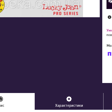
пов
У к
буд
пис
Характеристики