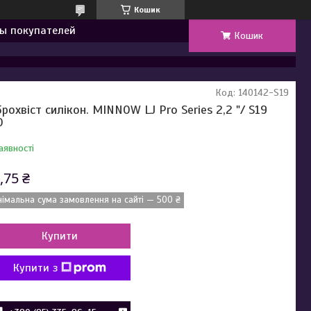
Кошик
ы покупателей
Кошик
Код:
140142-S19
брохвіст силікон. MINNOW LJ Pro Series 2,2 "/ S19
0
аявності
,75 ₴
німальна сума замовлення на сайті — 500 ₴
Купити
Купити з