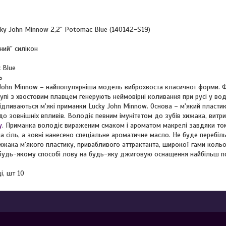
cky John Minnow 2,2" Potomac Blue (140142-S19)
ний" силікон
 Blue
ь
 John Minnow – найпопулярніша модель виброхвоста класичної форми. Ф
упі з хвостовим плавцем генерують неймовірні коливання при русі у вод
відливаються м'які приманки Lucky John Minnow. Основа – м'який пластик
 до зовнішніх впливів. Володіє певним імунітетом до зубів хижака, витр
у
. Приманка володіє вираженим смаком і ароматом макрелі завдяки том
 сіль, а зовні нанесено спеціальне ароматичне масло. Не буде перебіл
хижака м'якого пластику, привабливого аттрактанта, широкої гами коль
 будь-якому способі лову на будь-яку джиговую оснащення найбільш по
і, шт 10