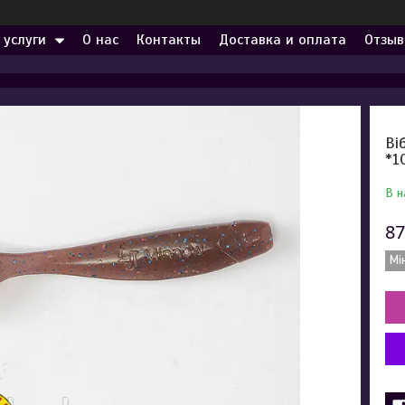
 услуги
О нас
Контакты
Доставка и оплата
Отзыв
Ві
*1
В н
87
Мі