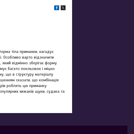
орма тіла приманки, нагадує
і. Особливо варто відзначити
, який відмінно зберігає форму
имує багато покльовок і міцно
у, що в структуру матеріалу
ьшенням сказати, що комбінація
орів роблять цю приманку
пулярних хижаків щуки, судака та