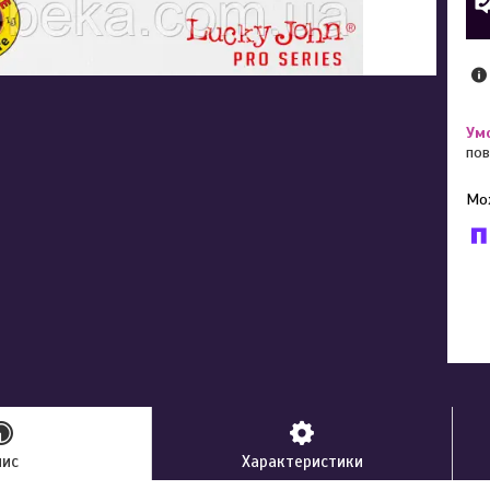
пов
У к
буд
пис
Характеристики