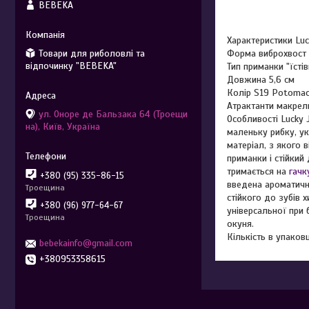
BEBEKA
Характеристики Lu
Товари для риболовлі та
Форма виброхвост
відпочинку "BEBEKA"
Тип приманки "їстів
Довжина 5,6 см
Колір S19 Potomac
Атрактанти макрел
ул. Оноре де Бальзака 64 (Троещи
Особливості Lucky
на), Київ, Україна
маленьку рибку, ук
матеріал, з якого 
приманки і стійкий
тримається на
гачк
+380 (95) 335-86-15
введена ароматична
Троещина
стійкого до зубів 
+380 (96) 977-64-67
універсальної при
Троещина
окуня.
Кількість в упаковц
bebekainfo@gmail.com
+380953358615