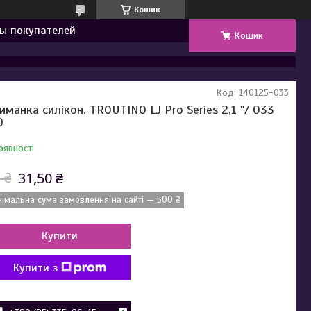
Кошик
ы покупателей
Кошик
Код:
140125-033
иманка силікон. TROUTINO LJ Pro Series 2,1 "/ 033
0
аявності
31,50 ₴
 ₴
німальна сума замовлення на сайті — 500 ₴
Купити
Купити з