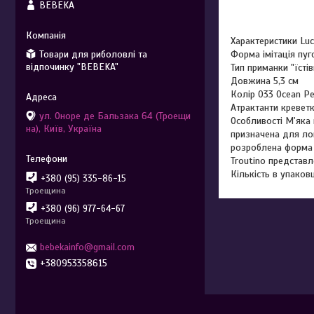
BEBEKA
Характеристики Luc
Товари для риболовлі та
Форма імітація пу
відпочинку "BEBEKA"
Тип приманки "їстів
Довжина 5,3 см
Колір 033 Ocean Pe
Атрактанти кревет
ул. Оноре де Бальзака 64 (Троещи
Особливості М'яка 
на), Київ, Україна
призначена для лов
розроблена форма 
Troutino представл
Кількість в упаковц
+380 (95) 335-86-15
Троещина
+380 (96) 977-64-67
Троещина
bebekainfo@gmail.com
+380953358615