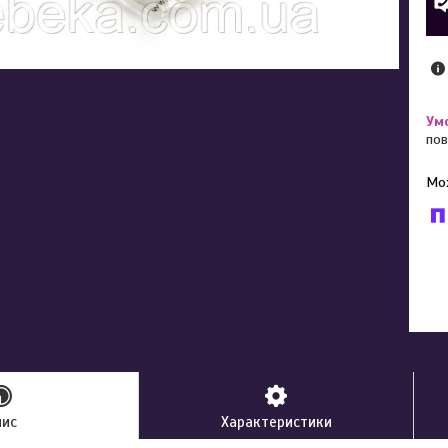
пов
У к
буд
пис
Характеристики