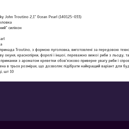
ky John Troutino 2,1" Ocean Pearl (140125-033)
головка
ний" силікон
arl
ка
принада Troutino, з формою пуголовка, виготовлені за передовою техно
у окуня, краснопірки, форелі і іншої, переважно хижої риби з льоду, так
приманки з ароматом креветки обов'язково приверне увагу риби і спров
ена в трьох розмірах, що дозволяє підібрати найкращий варіант для бу
і, шт 10