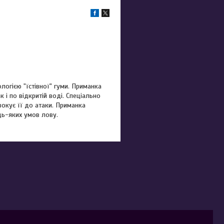
логією "їстівної" гуми. Приманка
 і по відкритій воді. Спеціально
окує її до атаки. Приманка
дь-яких умов лову.