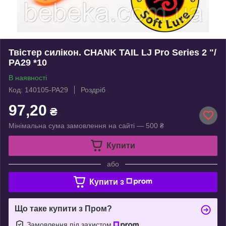
Твістер силікон. CHANK TAIL LJ Pro Series 2 "/
PA29 *10
В наявності
Код: 140105-PA29
Роздріб
97,20
₴
Мінімальна сума замовлення на сайті — 500 ₴
Купити
або
Купити з
Що таке купити з Пром?
Замовлення під захистом