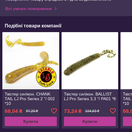
Всі умови повернення
Подібні товари компанії
Твістер силікон. CHANK
Твістер силікон. BALLIST
Твіс
TAIL LJ Pro Series 2 "/ 002
LJ Pro Series 3,3 "/ PA01 *8
TAIL
*10
*10
68,04
73,24
68,
₴
₴
97,20 ₴
104,63 ₴
Купити
Купити