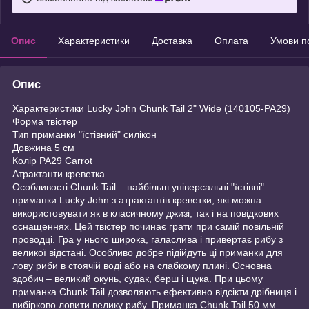
Опис
Характеристики
Доставка
Оплата
Умови п
Опис
Характеристики Lucky John Chunk Tail 2" Wide (140105-PA29)
Форма твістер
Тип приманки "їстівний" силікон
Довжина 5 см
Колір PA29 Carrot
Атрактанти креветка
Особливості Chunk Tail – найбільш універсальні "їстівні"
приманки Lucky John з атрактантів креветки, які можна
використовувати як в класичному джизі, так і на повідкових
оснащеннях. Цей твістер починає грати при самій повільній
проводці. Гра у нього широка, галаслива і привертає рибу з
великої відстані. Особливо добре підійдуть ці приманки для
лову риби в стоячій воді або на слабкому плині. Основна
здобич – великий окунь, судак, берш і щука. При цьому
приманка Chunk Tail дозволяють ефективно відсікти дрібниця і
вибірково ловити велику рибу. Приманка Chunk Tail 50 мм –