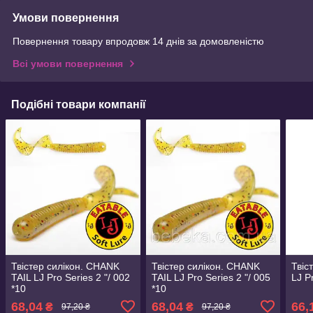
Умови повернення
Повернення товару впродовж 14 днів за домовленістю
Всі умови повернення
Подібні товари компанії
Твістер силікон. CHANK
Твістер силікон. CHANK
Твіс
TAIL LJ Pro Series 2 "/ 002
TAIL LJ Pro Series 2 "/ 005
LJ P
*10
*10
68,04
68,04
66,
₴
₴
97,20 ₴
97,20 ₴