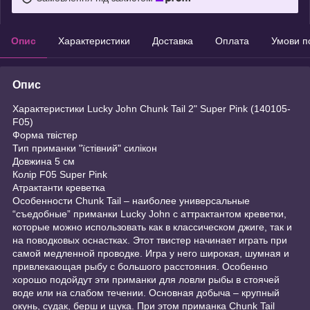
Опис
Характеристики
Доставка
Оплата
Умови п
Опис
Характеристики Lucky John Chunk Tail 2" Super Pink (140105-
F05)
Форма твістер
Тип приманки "їстівний" силікон
Довжина 5 см
Колір F05 Super Pink
Атрактанти креветка
Особенности Chunk Tail – наиболее универсальные
“съедобные” приманки Lucky John с аттрактантом креветки,
которые можно использовать как в классическом джиге, так и
на поводковых оснастках. Этот твистер начинает играть при
самой медленной проводке. Игра у него широкая, шумная и
привлекающая рыбу с большого расстояния. Особенно
хорошо подойдут эти приманки для ловли рыбы в стоячей
воде или на слабом течении. Основная добыча – крупный
окунь, судак, берш и щука. При этом приманка Chunk Tail