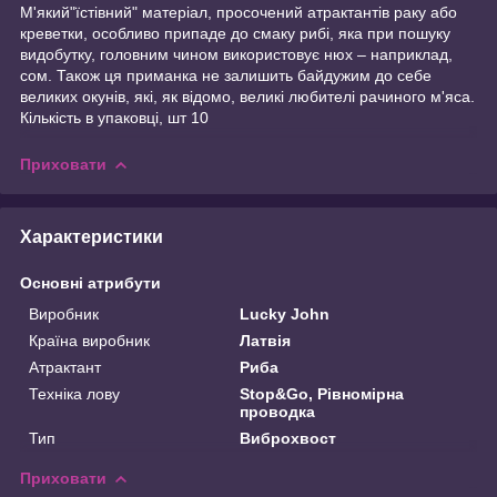
М'який"їстівний" матеріал, просочений атрактантів раку або
креветки, особливо припаде до смаку рибі, яка при пошуку
видобутку, головним чином використовує нюх – наприклад,
сом. Також ця приманка не залишить байдужим до себе
великих окунів, які, як відомо, великі любителі рачиного м'яса.
Кількість в упаковці, шт 10
Приховати
Характеристики
Основні атрибути
Виробник
Lucky John
Країна виробник
Латвія
Атрактант
Риба
Техніка лову
Stop&Go, Рівномірна
проводка
Тип
Виброхвост
Приховати