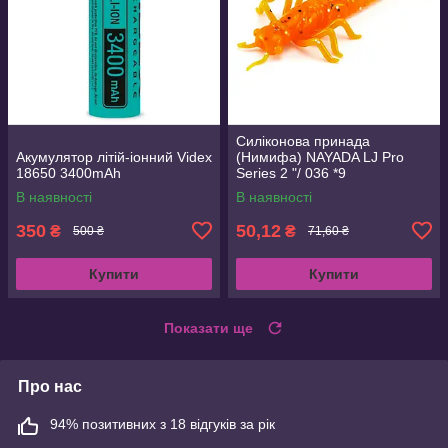
Силіконова принада
Акумулятор літій-іонний Videx
(Нимифа) NAYADA LJ Pro
18650 3400mAh
Series 2 "/ 036 *9
В наявності
В наявності
350
50,12
₴
₴
500 ₴
71,60 ₴
Купити
Купити
Показати ще
Про нас
94% позитивних з 18 відгуків за рік