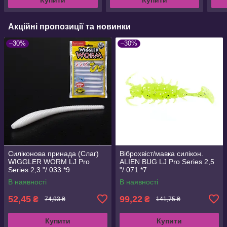
Акційні пропозиції та новинки
–30%
–30%
Силіконова принада (Слаг)
Віброхвіст/мавка силікон.
WIGGLER WORM LJ Pro
ALIEN BUG LJ Pro Series 2,5
Series 2,3 "/ 033 *9
"/ 071 *7
В наявності
В наявності
52,45
99,22
₴
₴
74,93 ₴
141,75 ₴
Купити
Купити