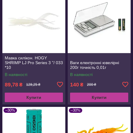
Мавка силікон. HOGY
SHRIMP LJ Pro Series 3 "/ 033
Ваги електронні ювелірні
*10
200г точність 0,01г
В наявності
В наявності
89,78
140
₴
₴
128,25 ₴
200 ₴
Купити
Купити
–30%
–30%