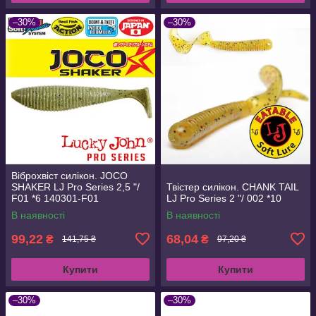
–30%
–30%
Віброхвіст силікон. JOCO
SHAKER LJ Pro Series 2,5 "/
Твістер силікон. CHANK TAIL
F01 *6 140301-F01
LJ Pro Series 2 "/ 002 *10
В наявності
В наявності
99,22
68,04
₴
₴
141,75 ₴
97,20 ₴
Купити
Купити
–30%
–30%