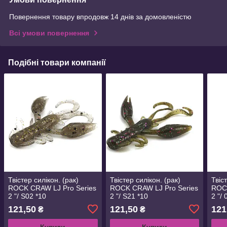
Повернення товару впродовж 14 днів за домовленістю
Всі умови повернення
Подібні товари компанії
Твістер силікон. (рак)
Твістер силікон. (рак)
Твіс
ROCK CRAW LJ Pro Series
ROCK CRAW LJ Pro Series
ROCK
2 "/ S02 *10
2 "/ S21 *10
2 "/
121,50
121,50
121
₴
₴
Купити
Купити