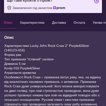
Що таке купити з Пром?
Замовлення під захистом
Опис
Характеристики
Доставка
Оплата
Умови п
Опис
Характеристики Lucky John Rock Craw 2" Purple&Silver
(140123-016)
Форма рак
Тип приманки "їстівний" силікон
Довжина 5 см
Колір 016 Purple&Silver
Атрактанти креветка
Особливості Rock Craw – приманка імітує раку, яка, на відміну
від аналогічних пасивних приманок, є активною. Приманка
Rock Craw дуже універсальний: його можна використовувати
на джиг-голівці, при лові ступінчастою проводкою, вона дуже
успішно провокує хижака при лові на відвідний поводок або з
техаської оснащенням. Рухливі ніжки і хвостики приманки
створюють при проведенні залучають хижу рибу коливання.