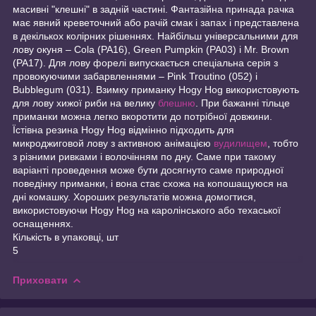
масивні "клешні" в задній частині. Фантазійна принада рачка
має явний креветочний або рачій смак і запах і представлена
в декількох колірних рішеннях. Найбільш універсальними для
лову окуня – Cola (PA16), Green Pumpkin (PA03) і Mr. Brown
(PA17). Для лову форелі випускається спеціальна серія з
провокуючими забарвленнями – Pink Troutino (052) і
Bubblegum (031). Взимку приманку Hogy Hog використовують
для лову хижої риби на велику
блешню
. При бажанні тільце
приманки можна легко вкоротити до потрібної довжини.
Їстівна резина Hogy Hog відмінно підходить для
микроджиговой лову з активною анімацією
вудилищем
, тобто
з різними ривками і волочінням по дну. Саме при такому
варіанті проведення може бути досягнуто саме природної
поведінку приманки, і вона стає схожа на копошащуюся на
дні комашку. Хороших результатів можна домогтися,
використовуючи Hogy Hog на каролінського або техаської
оснащеннях.
Кількість в упаковці, шт
5
Приховати