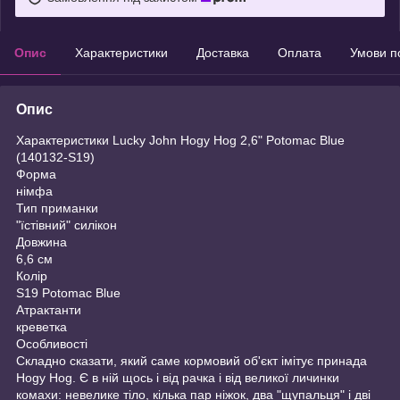
Опис
Характеристики
Доставка
Оплата
Умови п
Опис
Характеристики Lucky John Hogy Hog 2,6" Potomac Blue
(140132-S19)
Форма
німфа
Тип приманки
"їстівний" силікон
Довжина
6,6 см
Колір
S19 Potomac Blue
Атрактанти
креветка
Особливості
Складно сказати, який саме кормовий об'єкт імітує принада
Hogy Hog. Є в ній щось і від рачка і від великої личинки
комахи: невелике тіло, кілька пар ніжок, два "щупальця" і дві