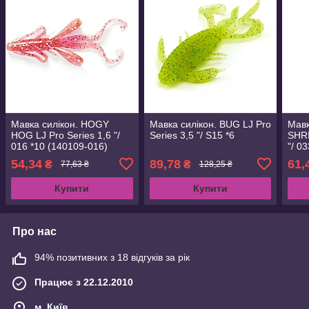
Мавка силікон. HOGY
Мавка силікон. BUG LJ Pro
Мавк
HOG LJ Pro Series 1,6 "/
Series 3,5 "/ S15 *6
SHRI
016 *10 (140109-016)
"/ 0
54,34
89,78
61,
₴
₴
77,63 ₴
128,25 ₴
Купити
Купити
Про нас
94% позитивних з 18 відгуків за рік
Працює з 22.12.2010
м. Київ