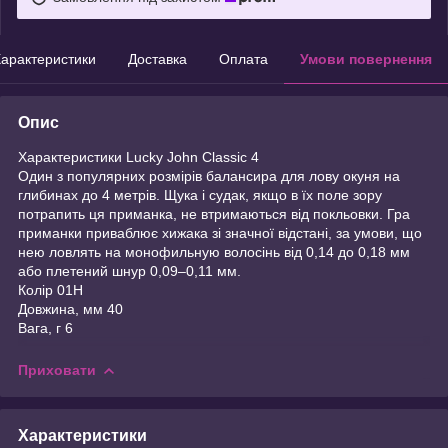
арактеристики
Доставка
Оплата
Умови повернення
Опис
Характеристики Lucky John Classic 4
Один з популярних розмірів балансира для лову окуня на
глибинах до 4 метрів. Щука і судак, якщо в їх поле зору
потрапить ця приманка, не втримаються від покльовки. Гра
приманки приваблює хижака зі значної відстані, за умови, що
нею ловлять на монофильную волосінь від 0,14 до 0,18 мм
або плетений шнур 0,09–0,11 мм.
Колір 01H
Довжина, мм 40
Вага, г 6
Приховати
Характеристики