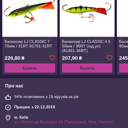
Балансир LJ CLASSIC 7
Балансир LJ CLASSIC 4.5
Бала
70мм / 31RT 81701-31RT
50мм / 36RT (інд.уп)
90мм
(81451-36RT)
226,80
207,90
245
₴
₴
Купити
Купити
Про нас
94% позитивних з 18 відгуків за рік
Працює з 22.12.2010
м. Київ
ул. Оноре де Бальзака 64 (Троещина), Київ, Україна