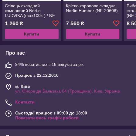
Стілець складний
Крісло коропове складне
Риба
компактний Norfin
Norfin Humber (NF-20606)
стол
LUDVIKA (max100кг) / NF
(NF-
Alu
1 260
7 560
8 5
₴
₴
Купити
Купити
Про нас
94% позитивних з 18 відгуків за рік
Працює з 22.12.2010
м. Київ
ул. Оноре де Бальзака 64 (Троещина), Київ, Україна
Контакти
Сьогодні працює з 09:00 до 18:00
Показати весь графік роботи