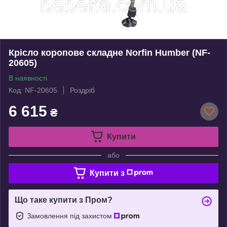
Крісло коропове складне Norfin Humber (NF-
20605)
В наявності
Код: NF-20605
Роздріб
6 615
₴
Купити
або
Купити з
Що таке купити з Пром?
Замовлення під захистом