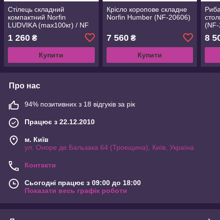
Стілець складний
Крісло коропове складне
Риба
компактний Norfin
Norfin Humber (NF-20606)
стол
LUDVIKA (max100кг) / NF
(NF-
Alu
1 260
7 560
8 5
₴
₴
Купити
Купити
Про нас
94% позитивних з 18 відгуків за рік
Працює з 22.12.2010
м. Київ
ул. Оноре де Бальзака 64 (Троещина), Київ, Україна
Контакти
Сьогодні працює з 09:00 до 18:00
Показати весь графік роботи