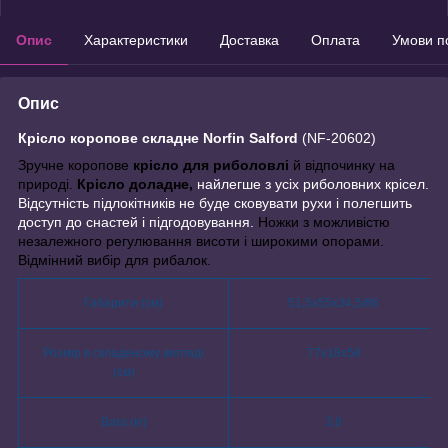
Опис
Характеристики
Доставка
Оплата
Умови п
Опис
Крісло коропове складне Norfin Salford
(NF-20602)
Зручне коропове
крісло для риболовлі
й відпочинку на
природі.
Крісло доладне
,
найлегше з усіх риболовних крісел.
Відсутність підлокітників не буде сковувати рухи і полегшить
доступ до снастей і підгодовування.
Н
ожки з можливістю
незалежного регулювання висоти і широкими опорами.
Відмінний вибір для рибалок.
Габарити (см)
51,5x55x34,5/86
Розмір в складеному вигляді
77x18x58
(см)
Вага (кг)
3,8