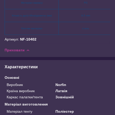
Матеріал каркасу
FG
Кількість дуг(стійок)/діаметр (мм)
8,5 mm
Кілочки матеріал
сталь
Артикул:
NF-10402
Приховати
Характеристики
Основні
Виробник
Norfin
Країна виробник
Латвія
Каркас палатки/тента
Зовнішній
Матеріал виготовлення
Матеріал тенту
Поліестер