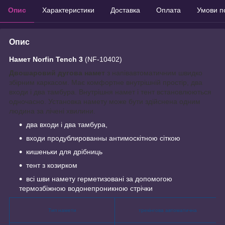
Опис
Характеристики
Доставка
Оплата
Умови п
Опис
Намет Norfin Tench 3
(NF-10402)
Двошаровий дугова намет
з напівавтоматичним швидко
збірним каркасом. Має комфортне внутрішній простір, два
входи і два тамбура. Внутрішня намет і тент встановлюються
одночасно. Установка намету може бути здійснена одним
людина за лічені хвилини.
два входи і два тамбура,
входи продублированны антимоскітною сіткою
кишеньки для дрібниць
тент з козирком
всі шви намету герметизовані за допомогою
термозбіжною водонепроникною стрічки
Тип намети
трекінгова автоматична