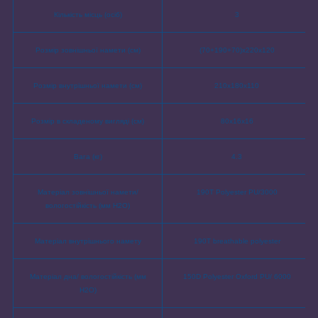
Кількість місць (осіб)
3
Розмір зовнішньої намети (см)
(70+190+70)x220x120
Розмір внутрішньої намети (см)
210x180x110
Розмір в складеному вигляді (см)
80x16x16
Вага (кг)
4.3
Матеріал зовнішньої намети/
190T Polyester PU/3000
вологостійкість (мм H2O)
Матеріал внутрішнього намету
190T breathable polyester
Матеріал дна/ вологостійкість (мм
150D Polyester Oxford PU/ 6000
H2O)