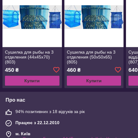
Сушилка для рыбы на 3
Сушилка для рыбы на 3
Суша
отделения (44х45х70)
отделения (50х50х65)
відд
(803)
(805)
(807
450
460
640
₴
₴
Купити
Купити
Про нас
94% позитивних з 18 відгуків за рік
Працює з 22.12.2010
м. Київ