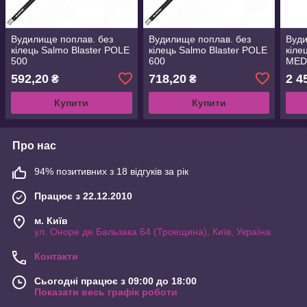
Вудилище поплав. без
Вудилище поплав. без
Вуди
кілець Salmo Blaster POLE
кілець Salmo Blaster POLE
кіле
500
600
MED
500)
592,20
718,20
2 4
₴
₴
Купити
Купити
Про нас
94% позитивних з 18 відгуків за рік
Працює з 22.12.2010
м. Київ
ул. Оноре де Бальзака 64 (Троещина), Київ, Україна
Контакти
Сьогодні працює з 09:00 до 18:00
Показати весь графік роботи