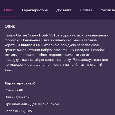
Опис
Характеристики
Доставка
Оплата
Умови п
Опис
Гачки Owner Straw Hook 53157
відрізняються оригінальною
формою. Подовжена цівка з сильно скошеним загином,
коротким піддівом і мініатюрною борідкою забезпечують
зручне використання найрізноманітніших насадок. І хробак, і
мотиль, і опариш, і всілякі зернові приманки легко
насаджуються та міцно сидять на гачку. Рекомендуються для
поплавцевих оснащень при лові як на течії, так і в стоячій
воді.
Характеристики:
Розмір - #8
Вид - Одинарні
Призначення - Для мирної риби
Головка - Вушко