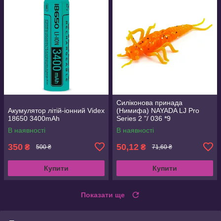
Силіконова принада
Акумулятор літій-іонний Videx
(Нимифа) NAYADA LJ Pro
18650 3400mAh
Series 2 "/ 036 *9
В наявності
В наявності
350
50,12
₴
₴
500 ₴
71,60 ₴
Купити
Купити
Показати ще