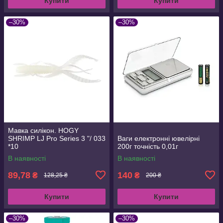
Купити
Купити
–30%
–30%
Мавка силікон. HOGY
SHRIMP LJ Pro Series 3 "/ 033
Ваги електронні ювелірні
*10
200г точність 0,01г
В наявності
В наявності
89,78
140
₴
₴
128,25 ₴
200 ₴
Купити
Купити
–30%
–30%