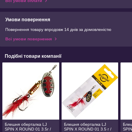
Всі умови оплати
Умови повернення
Повернення товару впродовж 14 днів за домовленістю
Всі умови повернення
Подібні товари компанії
Блешня оберталка LJ
Блешня оберталка LJ
Блеш
SPIN X ROUND 01 3.5г /
SPIN X ROUND 01 3.5 г /
SPIN