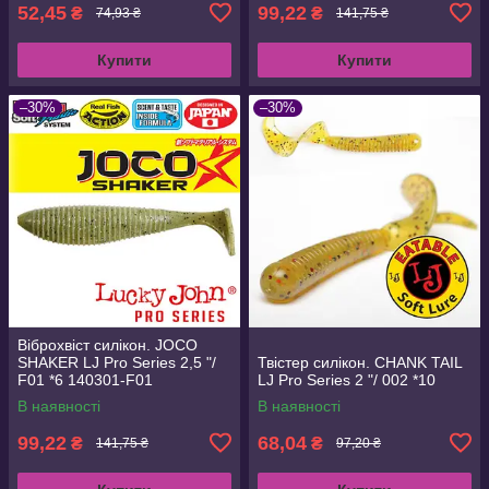
52,45
99,22
₴
₴
74,93 ₴
141,75 ₴
Купити
Купити
–30%
–30%
Віброхвіст силікон. JOCO
SHAKER LJ Pro Series 2,5 "/
Твістер силікон. CHANK TAIL
F01 *6 140301-F01
LJ Pro Series 2 "/ 002 *10
В наявності
В наявності
99,22
68,04
₴
₴
141,75 ₴
97,20 ₴