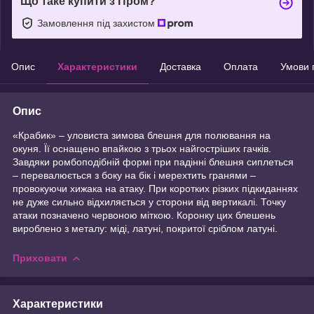
Що таке купити з Пром?
Замовлення під захистом
Опис
Характеристики
Доставка
Оплата
Умови 
Опис
«Крабик» – уловиста зимова блешня для полювання на
окуня. Її оснащено впайкою з трьох найгостріших гачків.
Завдяки ромбоподібній формі при падінні блешня сиплеться
– перевалюється з боку на бік і мерехтить гранями –
провокуючи хижака на атаку. При коротких різких підкиданнях
не дуже сильно відхиляється у сторони від вертикалі. Точку
атаки позначено червоною міткою. Коронку цих блешень
вироблено з металу: міді, латуні, покритої сріблом латуні.
Приховати
Характеристики