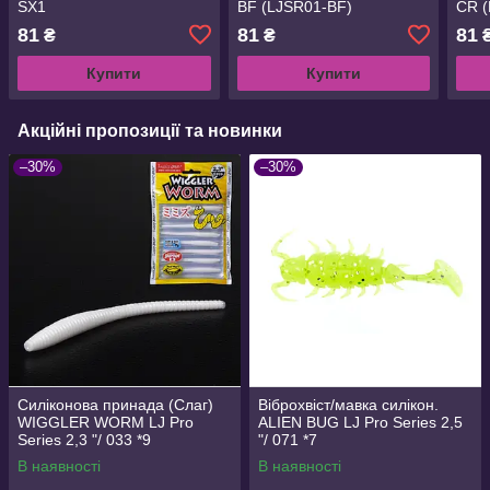
SX1
BF (LJSR01-BF)
CR 
81
81
81
₴
₴
Купити
Купити
Акційні пропозиції та новинки
–30%
–30%
Силіконова принада (Слаг)
Віброхвіст/мавка силікон.
WIGGLER WORM LJ Pro
ALIEN BUG LJ Pro Series 2,5
Series 2,3 "/ 033 *9
"/ 071 *7
В наявності
В наявності