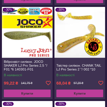
–30%
–30%
Віброхвіст силікон. JOCO
SHAKER LJ Pro Series 2,5 "/
Твістер силікон. CHANK TAIL
F01 *6 140301-F01
LJ Pro Series 2 "/ 002 *10
В наявності
В наявності
99,22
68,04
₴
₴
141,75 ₴
97,20 ₴
Купити
Купити
–30%
–30%