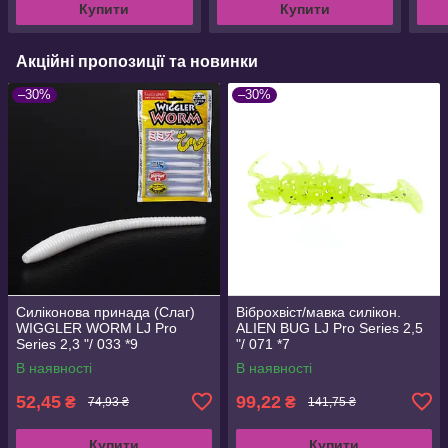
Купити
Купити
Акційні пропозиції та новинки
–30%
–30%
Силіконова принада (Слаг)
Віброхвіст/мавка силікон.
WIGGLER WORM LJ Pro
ALIEN BUG LJ Pro Series 2,5
Series 2,3 "/ 033 *9
"/ 071 *7
В наявності
В наявності
52,45
99,22
₴
₴
74,93 ₴
141,75 ₴
Купити
Купити