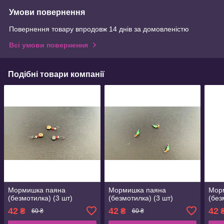
Умови повернення
Повернення товару впродовж 14 днів за домовленістю
Всі умови повернення
Подібні товари компанії
Мормишка паяна
Мормишка паяна
Мор
(безмотилка) (3 шт)
(безмотилка) (3 шт)
(без
42
42
42
₴
₴
60 ₴
60 ₴