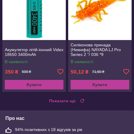
Силіконова принада
Акумулятор літій-іонний Videx
(Нимифа) NAYADA LJ Pro
18650 3400mAh
Series 2 "/ 036 *9
В наявності
В наявності
350
50,12
₴
₴
500 ₴
71,60 ₴
Купити
Купити
Показати ще
Про нас
94% позитивних з 18 відгуків за рік