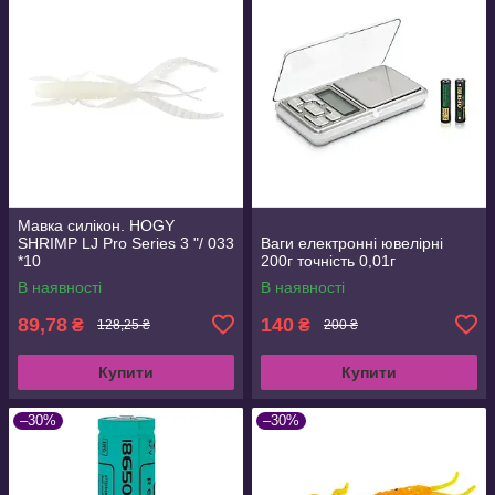
Мавка силікон. HOGY
SHRIMP LJ Pro Series 3 "/ 033
Ваги електронні ювелірні
*10
200г точність 0,01г
В наявності
В наявності
89,78
140
₴
₴
128,25 ₴
200 ₴
Купити
Купити
–30%
–30%