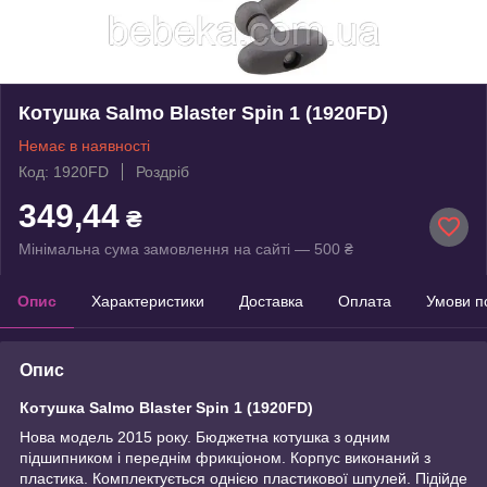
Котушка Salmo Blaster Spin 1 (1920FD)
Немає в наявності
Код: 1920FD
Роздріб
349,44
₴
Мінімальна сума замовлення на сайті — 500 ₴
Опис
Характеристики
Доставка
Оплата
Умови п
Опис
Котушка Salmo Blaster Spin 1 (1920FD)
Нова модель 2015 року. Бюджетна котушка з одним
підшипником і переднім фрикціоном. Корпус виконаний з
пластика. Комплектується однією пластикової шпулей. Підійде