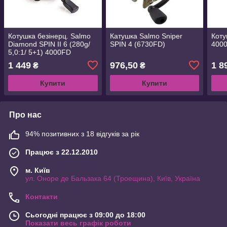
Котушка безінерц. Salmo
Катушка Salmo Sniper
Коту
Diamond SPIN II 6 (280g/
SPIN 4 (6730FD)
400
5,0:1/ 5+1) 4000FD
(SDS06-40FD)
1 449
976,50
1 8
₴
₴
Купити
Купити
Про нас
94% позитивних з 18 відгуків за рік
Працює з 22.12.2010
м. Київ
ул. Оноре де Бальзака 64 (Троещина), Київ, Україна
Контакти
Сьогодні працює з 09:00 до 18:00
Показати весь графік роботи