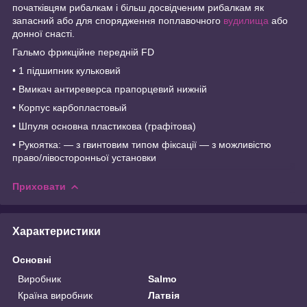
початківцям рибалкам і більш досвідченим рибалкам як
запасний або для спорядження поплавочного
вудилища
або
донної снасті.
Гальмо фрикційне передній FD
• 1 підшипник кульковий
• Вмикач антиреверса прапорцевий нижній
• Корпус карбопластовый
• Шпуля основна пластикова (графітова)
• Рукоятка: ― з гвинтовим типом фіксації ― з можливістю
право/лівосторонньої установки
Приховати
Характеристики
Основні
Виробник
Salmo
Країна виробник
Латвія