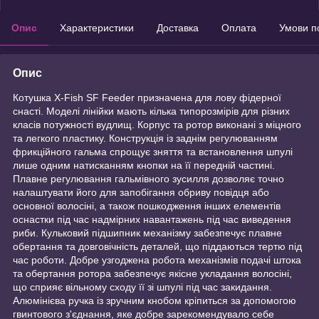
Опис
Характеристики
Доставка
Оплата
Умови п
Опис
Котушка X-Fish SF Feeder призначена для лову фідерної
снасті. Моделі лінійки мають кілька типорозмірів для різних
класів потужності вудлищ. Корпус та ротор виконані з міцного
та легкого пластику. Конструкція із заднім регулюванням
фрикційного гальма спрощує зняття та встановлення шпулі
лише одним натисканням кнопки на її передній частині.
Плавне регулювання гальмівного зусилля дозволяє точно
налаштувати його для запобігання обриву повідця або
основної волосіні, а також пошкодження інших елементів
оснастки під час надмірних навантажень під час виведення
риби. Кульковий підшипник механізму забезпечує плавне
обертання та довговічність деталей, що піддаються тертю під
час роботи. Добре узгоджена робота механізмів подачі штока
та обертання ротора забезпечує якісне укладання волосіні,
що сприяє вільному сходу її зі шпулі під час закидання.
Алюмінієва ручка із зручним кнобом кріпиться за допомогою
гвинтового з'єднання, яке добре зарекомендувало себе