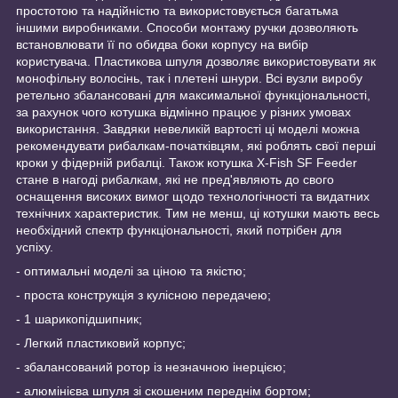
простотою та надійністю та використовується багатьма
іншими виробниками. Способи монтажу ручки дозволяють
встановлювати її по обидва боки корпусу на вибір
користувача. Пластикова шпуля дозволяє використовувати як
монофільну волосінь, так і плетені шнури. Всі вузли виробу
ретельно збалансовані для максимальної функціональності,
за рахунок чого котушка відмінно працює у різних умовах
використання. Завдяки невеликій вартості ці моделі можна
рекомендувати рибалкам-початківцям, які роблять свої перші
кроки у фідерній рибалці. Також котушка X-Fish SF Feeder
стане в нагоді рибалкам, які не пред'являють до свого
оснащення високих вимог щодо технологічності та видатних
технічних характеристик. Тим не менш, ці котушки мають весь
необхідний спектр функціональності, який потрібен для
успіху.
- оптимальні моделі за ціною та якістю;
- проста конструкція з кулісною передачею;
- 1 шарикопідшипник;
- Легкий пластиковий корпус;
- збалансований ротор із незначною інерцією;
- алюмінієва шпуля зі скошеним переднім бортом;