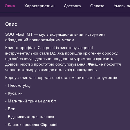
Опис
Характеристики
Доставка
Оплата
Умови п
Опис
SOG Flash MT — мультифункціональний інструмент,
обладнаний повнорозмірним мечем.
Клинок профілю Clip point із високовуглецевої
інструментальної сталі D2, яка пройшла кріогенну обробку,
що забезпечує ідеальне поєднання утримання кромки та
довговічності з простотою обслуговування. Фінішне покриття
чорного кольору захищає сталь від пошкоджень.
Корпус клинка з нержавіючої сталі містить сім інструментів:
- Плоскогубці
- Кусачки
- Магнітний тримач для біт
- Біти
- Відкривачка для пляшок
- Клинок профілю Clip point