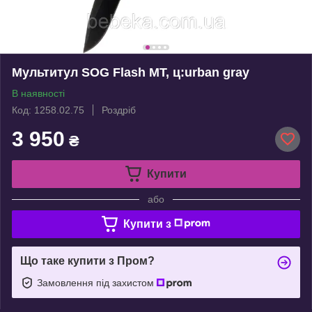
Мультитул SOG Flash MT, ц:urban gray
В наявності
Код: 1258.02.75
Роздріб
3 950
₴
Купити
або
Купити з
Що таке купити з Пром?
Замовлення під захистом