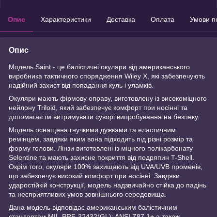
Опис
Характеристики
Доставка
Оплата
Умови п
Опис
Модель Saint - це балістичні окуляри від американського
виробника тактичного спорядження Wiley X, які забезпечують
надійний захист від попадання куль і уламків.
Окуляри мають фірмову оправу, виготовлену із високоміцного
нейлону Triloid, який забезпечує комфорт при носінні та
допомагає їм витримувати суворі випробування на безпеку.
Модель оснащена гнучкими дужками та еластичним
ремінцем, завдяки яким вона підходить під різні розмір та
форму голови. Лінзи виготовлені із міцного полікарбонату
Selentine та мають захисне покриття від подряпин T-Shell.
Окрім того, окуляри 100% захищають від UVA/UVB променів,
що забезпечує високий комфорт при носінні. Завдяки
ударостійкій конструкції, модель надзвичайно стійка до падінь
та несприятливих умов зовнішнього середовища.
Дана модель відповідає американським балістичним
стандартам MIL-PRF-32432(GL): ANSI Z87.1+ а також