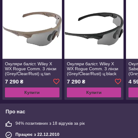
Окуляри баліст. Wiley X
Окуляри баліст. Wiley X
Окул
WX Rogue Comm. 3 лінзи
WX Rogue Comm. 3 лінзи
Sabe
(Grey/Clear/Rust) ц:tan
(Grey/Clear/Rust) ц:black
(Gre
7 290
7 290
4 5
₴
₴
Купити
Купити
Про нас
94% позитивних з 18 відгуків за рік
Працює з 22.12.2010