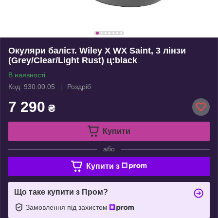
Окуляри баліст. Wiley X WX Saint, 3 лінзи
(Grey/Clear/Light Rust) ц:black
В наявності
Код: 930.00.05
Роздріб
7 290
₴
Купити
або
Купити з
Що таке купити з Пром?
Замовлення під захистом