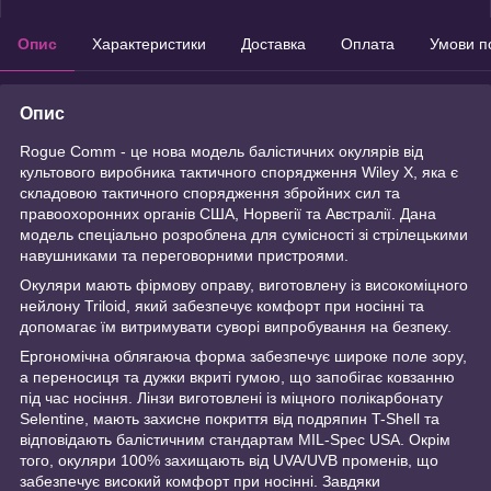
Опис
Характеристики
Доставка
Оплата
Умови п
Опис
Rogue Comm - це нова модель балістичних окулярів від
культового виробника тактичного спорядження Wiley X, яка є
складовою тактичного спорядження збройних сил та
правоохоронних органів США, Норвегії та Австралії. Дана
модель спеціально розроблена для сумісності зі стрілецькими
навушниками та переговорними пристроями.
Окуляри мають фірмову оправу, виготовлену із високоміцного
нейлону Triloid, який забезпечує комфорт при носінні та
допомагає їм витримувати суворі випробування на безпеку.
Ергономічна облягаюча форма забезпечує широке поле зору,
а переносиця та дужки вкриті гумою, що запобігає ковзанню
під час носіння. Лінзи виготовлені із міцного полікарбонату
Selentine, мають захисне покриття від подряпин T-Shell та
відповідають балістичним стандартам MIL-Spec USA. Окрім
того, окуляри 100% захищають від UVA/UVB променів, що
забезпечує високий комфорт при носінні. Завдяки