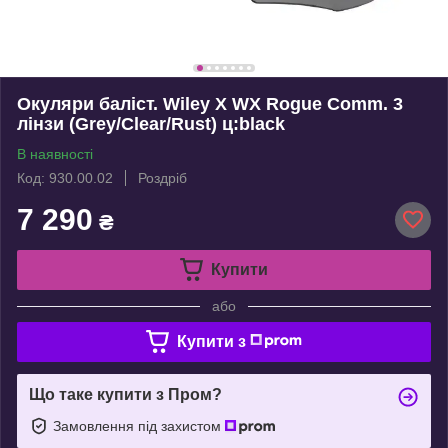
Окуляри баліст. Wiley X WX Rogue Comm. 3
лінзи (Grey/Clear/Rust) ц:black
В наявності
Код: 930.00.02
Роздріб
7 290
₴
Купити
або
Купити з
Що таке купити з Пром?
Замовлення під захистом