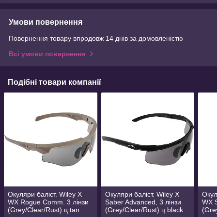
Умови повернення
Повернення товару впродовж 14 днів за домовленістю
Всі умови повернення
Подібні товари компанії
Окуляри баліст. Wiley X
Окуляри баліст. Wiley X
Окул
WX Rogue Comm. 3 лінзи
Saber Advanced, 3 лінзи
WX S
(Grey/Clear/Rust) ц:tan
(Grey/Clear/Rust) ц:black
(Gre