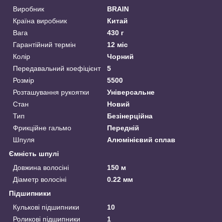
Виробник
BRAIN
Країна виробник
Китай
Вага
430 г
Гарантійний термін
12 міс
Колір
Чорний
Передавальний коефіцієнт
5
Розмір
5500
Розташування рукоятки
Універсальне
Стан
Новий
Тип
Безінерційна
Фрикційне гальмо
Передній
Шпуля
Алюмінієвий сплав
Ємність шпулі
Довжина волосіні
150 м
Діаметр волосіні
0.22 мм
Підшипники
Кулькові підшипники
10
Роликові підшипники
1