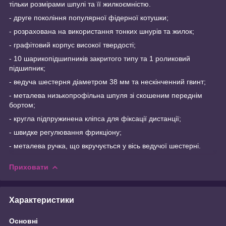
тільки розмірами шпулі та її жилкоємністю.
- друге покоління популярної фідерної котушки;
- розрахована на використання тонких шнурів та жилок;
- графітовий корпус високої твердості;
- 10 шарикопідшипників закритого типу та 1 роликовий
підшипник;
- ведуча шестерня діаметром 38 мм та нескінченний гвинт;
- металева низькопрофільна шпуля зі скошеним переднім
бортом;
- кругла підпружинена кліпса для фіксації дистанції;
- швидке регулювання фрикціону;
- металева ручка, що вкручується у вісь ведучої шестерні.
Приховати
Характеристики
Основні