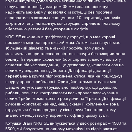
подачі шпулі за допомогою нескінченного гвинта. А збільшена
ведуча шестерня (діаметром 38 мм) значно підвищує
надійність механізму, дозволяючи котушці без проблем
справлятися з важким оснащенням. 10 шарикопідшипників
закритого типу, які налічує конструкція, сприяють плавному
обертанню деталей без утворення люфтів.
NRG SE виконана в графітовому корпусі, що має хороші
показники міцності при низькій масі. Алюмінієва шпуля має
збільшений діаметр та низький профіль, тому вона
максимально пристосована під тонкі шнури без використання
бекінгу. Її передній скошений борт сприяє вільному вильоту
оснастки під час закидання, що дозволяє здійснювати лов на
великому віддаленні від берега. Для фіксації дистанції
передбачена кругла підпружинена кліпса, яка не пошкоджує
шнур у процесі риболовлі. Фрикційне гальмо котушки має
швидке регулювання (буквально півоберта), що дозволяє
рибалці повністю контролювати весь процес виважування
великої риби, моментально реагуючи на її ривки. Для фіксації
ручки використано найнадійнішу схему її кріплення – вона
вкручується безпосередньо у вісь ведучої шестерні, тому
значно зменшується утворення люфтів у цьому вузлі.
Котушка Brain NRG SE випускається у двох розмірах – 4500 та
5500, які базуються на одному механізмі та відрізняються