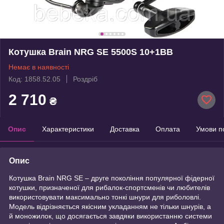
Котушка Brain NRG SE 5500S 10+1BB
Немає в наявності
Код: 1858.52.05
Роздріб
2 710
₴
Опис
Характеристики
Доставка
Оплата
Умови п
Опис
Котушка Brain NRG SE – друге покоління популярної фідерної
котушки, призначеної для рибалок-спортсменів чи любителів
використовувати максимально тонкі шнури для риболовлі.
Модель відрізняється якісним укладанням не тільки шнурів, а
й моножилок, що досягається завдяки використанню системи