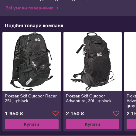
Всі умови повернення
Подібні товари компанії
Рюкзак Skif Outdoor Racer,
Рюкзак Skif Outdoor
Рюкз
25L, ц:black
Adventure, 30L, ц:black
Adve
gray
1 950
2 150
2 1
₴
₴
Купити
Купити