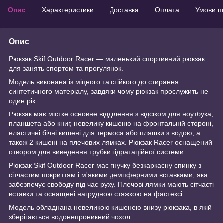
Опис
Характеристики
Доставка
Оплата
Умови п
Опис
Рюкзак Skif Outdoor Racer — маленький спортивний рюкзак
для занять спортом та прогулянок.
Модель виконана із міцного та стійкого до стирання
синтетичного матеріалу, завдяки чому рюкзак прослужить не
один рік.
Рюкзак має містке основне відділення з відсіком для ноутбука,
планшета або книг, невелику кишеню на фронтальній стороні,
еластичні бічні кишені для термоса або пляшки з водою, а
також 2 кишені на плечових лямках. Рюкзак Racer оснащений
отвором для виведення трубки гідратаційної системи.
Рюкзак Skif Outdoor Racer має гнучку безкаркасну спинку з
сітчастим покриттям і м'якими демпферними вставками, яка
забезпечує свободу під час руху. Плечові лямки мають сітчасті
вставки та оснащені нагрудною стяжкою на фастексі.
Модель обладнана невеликою кишенею внизу рюкзака, в якій
зберігається водонепроникний чохол.