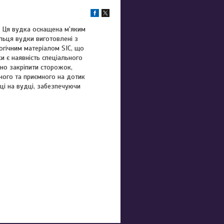
. Ця вудка оснащена м'яким
льця вудки виготовлені з
логічним матеріалом SIC, що
и є наявність спеціального
йно закріпити сторожок,
цного та приємного на дотик
ці на вудці, забезпечуючи