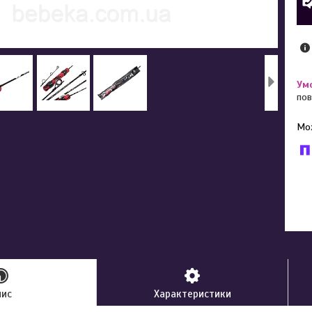
пов
У к
буд
пис
Характеристики