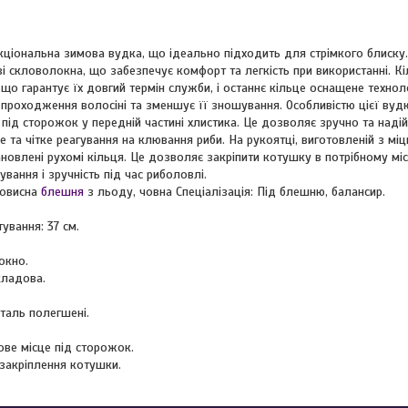
нкціональна зимова вудка, що ідеально підходить для стрімкого блиску
і скловолокна, що забезпечує комфорт та легкість при використанні. Кі
 що гарантує їх довгий термін служби, і останнє кільце оснащене техно
проходження волосіні та зменшує її зношування. Особливістю цієї вудк
під сторожок у передній частині хлистика. Це дозволяє зручно та наді
 та чітке реагування на клювання риби. На рукоятці, виготовленій з мі
ановлені рухомі кільця. Це дозволяє закріпити котушку в потрібному міс
вання і зручність під час риболовлі.
мовисна
блешня
з льоду, човна Спеціалізація: Під блешню, балансир.
ування: 37 см.
окно.
кладова.
Сталь полегшені.
ове місце під сторожок.
 закріплення котушки.