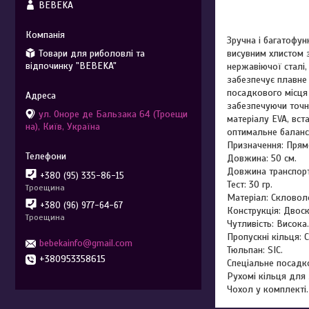
BEBEKA
Зручна і багатофу
Товари для риболовлі та
висувним хлистом з
відпочинку "BEBEKA"
нержавіючої сталі,
забезпечує плавне 
посадкового місця 
забезпечуючи точне
ул. Оноре де Бальзака 64 (Троещи
матеріалу EVA, вст
на), Київ, Україна
оптимальне балансу
Призначення: Пря
Довжина: 50 см.
Довжина транспорт
+380 (95) 335-86-15
Тест: 30 гр.
Троещина
Матеріал: Скловол
+380 (96) 977-64-67
Конструкція: Двос
Троещина
Чутливість: Висока.
Пропускні кільця: 
bebekainfo@gmail.com
Тюльпан: SIC.
+380953358615
Спеціальне посадк
Рухомі кільця для
Чохол у комплекті.