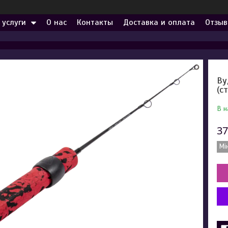
 услуги
О нас
Контакты
Доставка и оплата
Отзыв
Ву
(с
В н
37
Мі