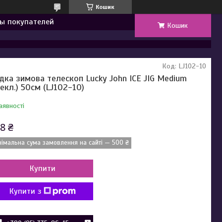
Кошик
ы покупателей
Кошик
Код:
LJ102-10
дка зимова телескоп Lucky John ICE JIG Medium
текл.) 50см (LJ102-10)
аявності
8 ₴
німальна сума замовлення на сайті — 500 ₴
Купити
Купити з