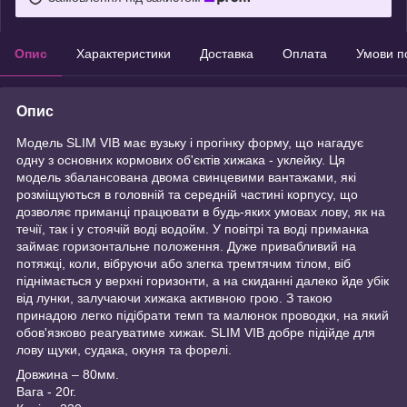
Опис
Характеристики
Доставка
Оплата
Умови п
Опис
Модель SLIM VIB має вузьку і прогінку форму, що нагадує
одну з основних кормових об'єктів хижака - уклейку. Ця
модель збалансована двома свинцевими вантажами, які
розміщуються в головній та середній частині корпусу, що
дозволяє приманці працювати в будь-яких умовах лову, як на
течії, так і у стоячій воді водойм. У повітрі та воді приманка
займає горизонтальне положення. Дуже привабливий на
потяжці, коли, вібруючи або злегка тремтячим тілом, віб
піднімається у верхні горизонти, а на скиданні далеко йде убік
від лунки, залучаючи хижака активною грою. З такою
принадою легко підібрати темп та малюнок проводки, на який
обов'язково реагуватиме хижак. SLIM VIB добре підійде для
лову щуки, судака, окуня та форелі.
Довжина – 80мм.
Вага - 20г.