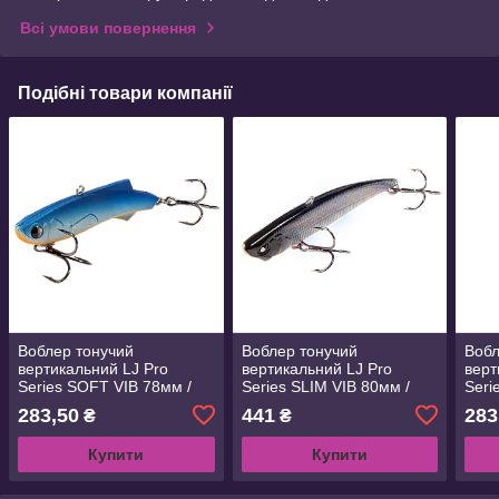
Всі умови повернення
Подібні товари компанії
Воблер тонучий
Воблер тонучий
Вобл
вертикальний LJ Pro
вертикальний LJ Pro
верт
Series SOFT VIB 78мм /
Series SLIM VIB 80мм /
Seri
002 (інд.уп) (LJSVIB78-
101 (інд.уп) (LJSVIB80-
006 
283,50
441
283
₴
₴
002)
101)
006)
Купити
Купити