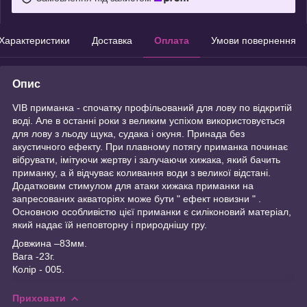
Характеристики
Доставка
Оплата
Умови повернення
Опис
VIB приманка - спочатку профільований для лову по відкритій
воді. Але в останні роки з великим успіхом використовується
для лову з льоду щука, судака і окуня. Принада без
акустичного ефекту. При плавному потягу приманка починає
вібрувати, імітуючи жертву і залучаючи хижака, який бачить
приманку, а й відчуває коливання води з великої відстані.
Додатковим стимулом для атаки хижака приманки на
запресованих акваторіях може бути " ефект новизни " .
Основною особливістю цієї приманки є силіконовий матеріал,
який надає їй неповторну і природнішу гру.
Довжина –83мм.
Вага -23г.
Колір - 005.
Приховати