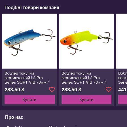
Подібні товари компанії
Воблер тонучий
Воблер тонучий
Вобл
вертикальний LJ Pro
вертикальний LJ Pro
верт
Series SOFT VIB 78мм /
Series SOFT VIB 78мм /
Seri
002 (інд.уп) (LJSVIB78-
006 (інд.уп) (LJSVIB78-
101 
283,50
283,50
441
₴
₴
002)
006)
101)
Купити
Купити
Про нас