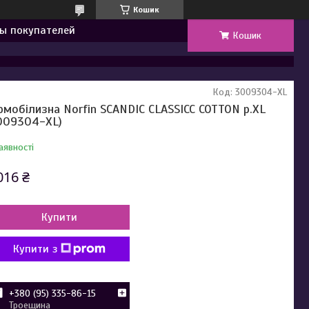
Кошик
ы покупателей
Кошик
Код:
3009304-XL
рмобілизна Norfin SCANDIC CLASSICC COTTON р.XL
009304-XL)
аявності
016 ₴
Купити
Купити з
+380 (95) 335-86-15
Троещина