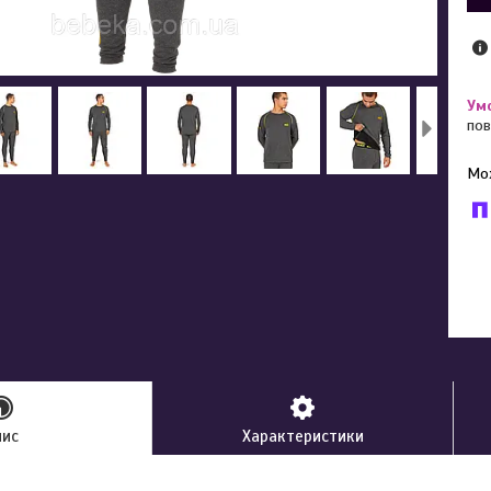
пов
У к
буд
пис
Характеристики