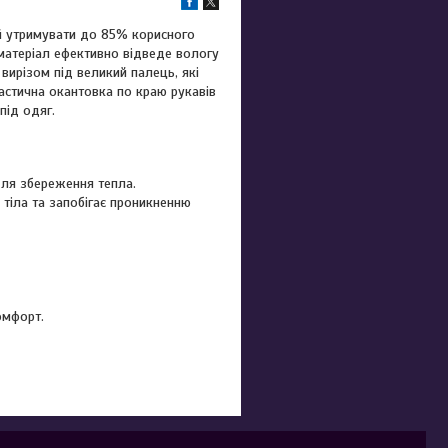
ий утримувати до 85% корисного
матеріал ефективно відведе вологу
вирізом під великий палець, які
стична окантовка по краю рукавів
під одяг.
для збереження тепла.
 тіла та запобігає проникненню
омфорт.