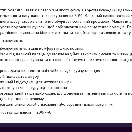
rfin Scandic Classic Cotton
з м'якого флісу з ворсом всередині здатн
є зменшити вагу вашого екіпірування на 30%. Ворсовий напівшорсткий 
нього шару, створюючи тепло зберігає повітряний прошарок. Манжети з 
увати подовжені рукави, щоб забезпечити найкращу теплоізоляцію. Ела
ує щільне прилягання білизни до тіла та запобігає проникненню холоду 
у включають:
абезпечують більший комфорт під час носіння.
ізом під великий палець дозволяє надійно закріпити рукави та штани 
антовка по краю рукава та штанів забезпечує герметичне прилягання до
рока гумка на поясі штанів забезпечує зручну посадку.
ій підкреслює фігуру.
ргенний і підходить для чутливої шкіри.
мфортну температуру під час носіння.
оговідвідний та швидко сохне, що допомагає підтримувати сухість та к
для середнього режиму.
ся для активностей з пасивним або середнім навантаженням.
іестер, щільність – 200г/м6