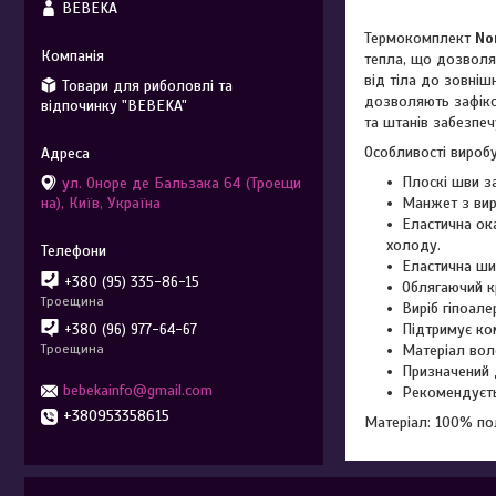
BEBEKA
Термокомплект
No
тепла, що дозволя
від тіла до зовніш
Товари для риболовлі та
дозволяють зафікс
відпочинку "BEBEKA"
та штанів забезпеч
Особливості вироб
Плоскі шви з
ул. Оноре де Бальзака 64 (Троещи
на), Київ, Україна
Манжет з вир
Еластична ок
холоду.
Еластична ши
+380 (95) 335-86-15
Облягаючий кр
Троещина
Виріб гіпоале
Підтримує ко
+380 (96) 977-64-67
Троещина
Матеріал вол
Призначений 
bebekainfo@gmail.com
Рекомендуєть
+380953358615
Матеріал: 100% пол