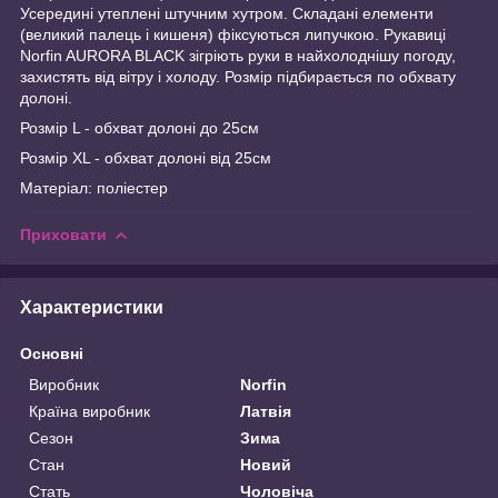
Усередині утеплені штучним хутром. Складані елементи
(великий палець і кишеня) фіксуються липучкою. Рукавиці
Norfin AURORA BLACK зігріють руки в найхолоднішу погоду,
захистять від вітру і холоду. Розмір підбирається по обхвату
долоні.
Розмір L - обхват долоні до 25см
Розмір XL - обхват долоні від 25см
Матеріал: поліестер
Приховати
Характеристики
Основні
Виробник
Norfin
Країна виробник
Латвія
Сезон
Зима
Стан
Новий
Стать
Чоловіча