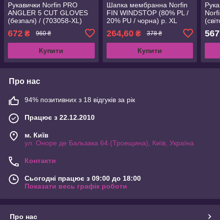
Рукавички Norfin PRO
Шапка мембранна Norfin
Рука
ANGLER 5 CUT GLOVES
FIN WINDSTOP (80% PL /
Nor
(безпалі) / (703058-XL)
20% PU / чорна) р. XL
(сві
(302749-XL)
80% 
672
264,60
567
₴
₴
960 ₴
378 ₴
р. L
Купити
Купити
Про нас
94% позитивних з 18 відгуків за рік
Працює з 22.12.2010
м. Київ
ул. Оноре де Бальзака 64 (Троещина), Київ, Україна
Контакти
Сьогодні працює з 09:00 до 18:00
Показати весь графік роботи
Про нас