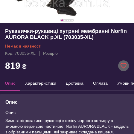
Рукавички-рукавиці хутряні мембранні Norfin
AURORA BLACK р.XL (703035-XL)
Немає в наявності
Код: 703035-XL
Роздріб
819
₴
Опис
Характеристики
Доставка
Оплата
Умови п
Опис
Опис
Зимові вітрозахисні рукавиці з флісу чорного кольору з
зйомною верхньою частиною. Norfin AURORA BLACK - модель
з обрізаними пальцями, які закриває складана кишеня.