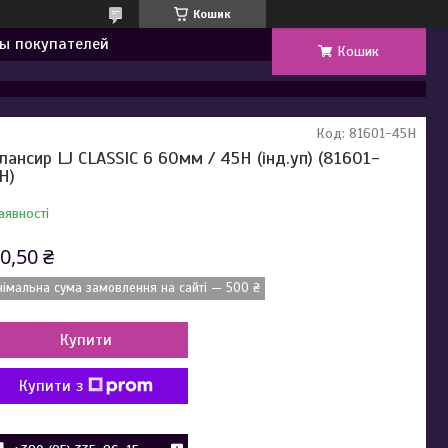
Кошик
ы покупателей
Кошик
Код:
81601-45H
лансир LJ CLASSIC 6 60мм / 45H (інд.уп) (81601-
H)
аявності
0,50 ₴
німальна сума замовлення на сайті — 500 ₴
Купити
Купити з