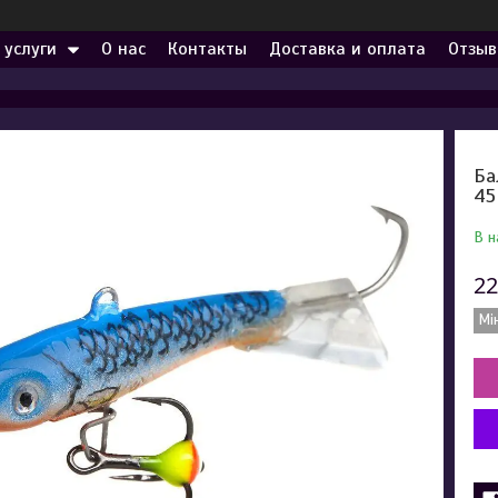
 услуги
О нас
Контакты
Доставка и оплата
Отзыв
Ба
45
В н
22
Мі