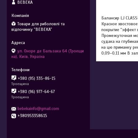
BEBEKA
Балансир LJ CLASSI
Товари для риболовлі та
Красное хвостовое
відпочинку "BEBEKA"
покрытие "эффект 
Промежуточная мод
судака на глубинах
на цю приманку ре
ул. Оноре де Бальзака 64 (Троещи
0,09–0,11 мм В зал
на), Київ, Україна
+380 (95) 335-86-15
Троещина
+380 (96) 977-64-67
Троещина
bebekainfo@gmail.com
+380953358615