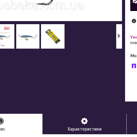
пов
У к
буд
пис
Характеристики