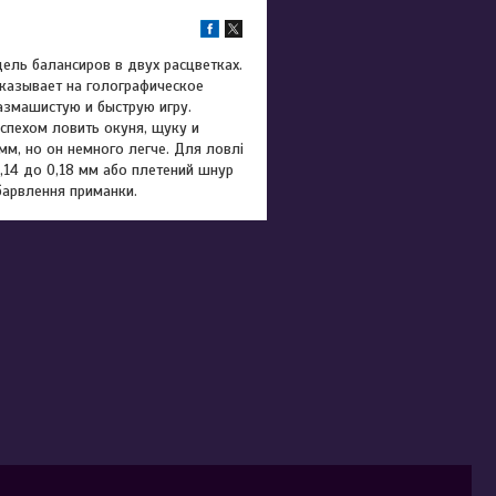
дель балансиров в двух расцветках.
указывает на голографическое
азмашистую и быструю игру.
спехом ловить окуня, щуку и
мм, но он немного легче. Для ловлі
,14 до 0,18 мм або плетений шнур
абарвлення приманки.