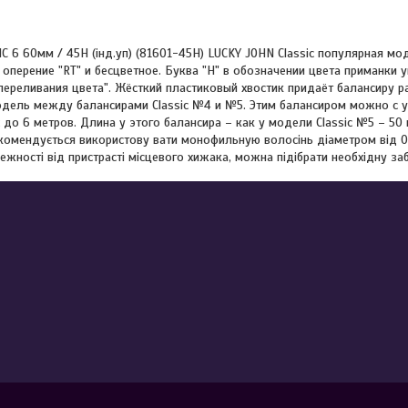
C 6 60мм / 45H (інд.уп) (81601-45H) LUCKY JOHN Classic популярная мо
 оперение "RT" и бесцветное. Буква "H" в обозначении цвета приманки 
переливания цвета". Жёсткий пластиковый хвостик придаёт балансиру р
ель между балансирами Сlassic №4 и №5. Этим балансиром можно с у
 до 6 метров. Длина у этого балансира – как у модели Classic №5 – 50 
комендується використову вати монофильную волосінь діаметром від 0
ежності від пристрасті місцевого хижака, можна підібрати необхідну з