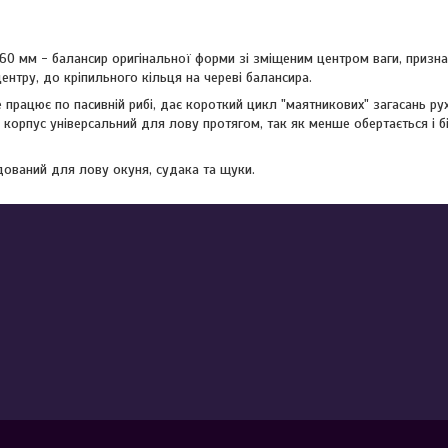
6 60 мм - балансир оригінальної форми зі зміщеним центром ваги, призн
ентру, до кріпильного кільця на череві балансира.
 працює по пасивній рибі, дає короткий цикл "маятникових" загасань ру
й корпус універсальний для лову протягом, так як менше обертається і б
ований для лову окуня, судака та щуки.