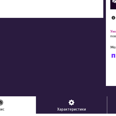
пов
У к
буд
пис
Характеристики