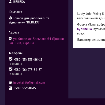
BEBEKA
Lucky John Viking 
Товари для риболовлі та
ваги зміщений до ц
відпочинку "BEBEKA"
Форма Viking добре
вудилища
, вузьки
води.
ул. Оноре де Бальзака 64 (Троещи
Балансир рекоменд
на), Київ, Україна
+380 (95) 335-86-15
Троещина
+380 (96) 977-64-67
Троещина
bebekainfo@gmail.com
+380953358615