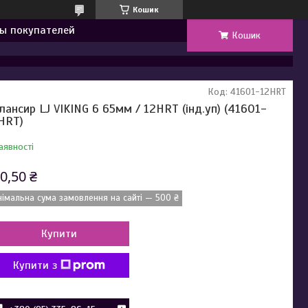
Кошик
ы покупателей
Кошик
Код:
41601-12HRT
лансир LJ VIKING 6 65мм / 12HRT (інд.уп) (41601-
HRT)
аявності
0,50 ₴
німальна сума замовлення на сайті — 500 ₴
Купити
Купити з