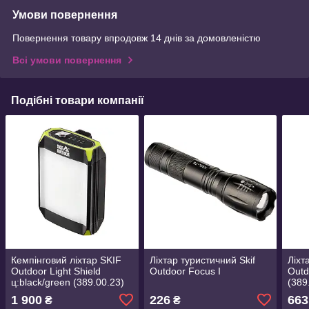
Умови повернення
Повернення товару впродовж 14 днів за домовленістю
Всі умови повернення
Подібні товари компанії
Кемпінговий ліхтар SKIF
Ліхтар туристичний Skif
Ліхт
Outdoor Light Shield
Outdoor Focus I
Outd
ц:black/green (389.00.23)
(389
1 900
226
663
₴
₴