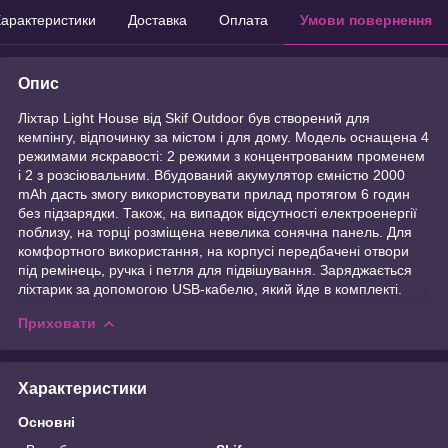
арактеристики
Доставка
Оплата
Умови повернення
Опис
Ліхтар Light House від Skif Outdoor був створений для
кемпінгу, відпочинку за містом і для дому. Модель оснащена 4
режимами яскравості: 2 режими з концентрованим променем
і 2 з розсіювальним. Вбудований акумулятор ємністю 2000
mAh дасть змогу використовувати прилад протягом 6 годин
без підзарядки. Також, на випадок відсутності електроенергії
поблизу, на торці розміщена невелика сонячна панель. Для
комфортного використання, на корпусі передбачені отвори
під ремінець, ручка і петля для підвішування. Заряджається
ліхтарик за допомогою USB-кабелю, який йде в комплекті.
Приховати
Характеристики
Основні