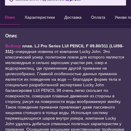
Опис
Характеристики
Доставка
Оплата
Умови п
Опис
Воблер
плав. LJ Pro Series LUI PENCIL F 09.80/311 (LUI98-
311)
–очередная новинка от компании Lucky John. Это
классический уокер, полигоном ловли для которого являются
мелководные и сильно заросшие участки рек, озер и
водохранилищ, где применение другой приманки не
целесообразно. Главной особенностью данных приманок
является их поведение на воде ― благодаря форме тела и
специально разработанной экспертами Lucky John
балансировке LUI PENCIL 98 очень легко скользит по
поверхности, совершая плавные движения из стороны в
сторону, рисуя на поверхности воды воображаемую змейку.
Такое поведение приманки привлекает даже пассивного
хищника стоящего в толще воды. Используя систему
перемещающихся шаров внутри уокера, компании Lucky
John удалось добиться отменных полетных характеристик у
приманки. Оснащение мощными качественными тройниками