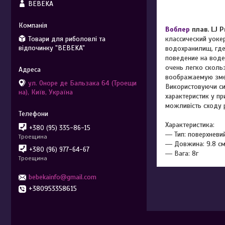
BEBEKA
Воблер
плав. LJ P
Товари для риболовлі та
классический уоке
відпочинку "BEBEKA"
водохранилищ, где
поведение на воде
очень легко сколь
воображаемую змей
ул. Оноре де Бальзака 64 (Троещи
Використовуючи си
на), Київ, Україна
характеристик у п
можливість сходу 
Характеристика:
+380 (95) 335-86-15
― Тип: поверхневи
Троещина
― Довжина: 9.8 с
+380 (96) 977-64-67
― Вага: 8г
Троещина
bebekainfo@gmail.com
+380953358615