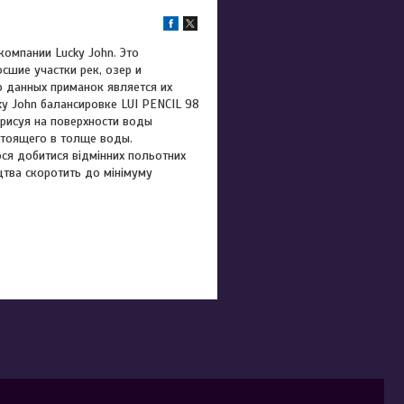
компании Lucky John. Это
сшие участки рек, озер и
 данных приманок является их
y John балансировке LUI PENCIL 98
 рисуя на поверхности воды
стоящего в толще воды.
ся добитися відмінних польотних
тва скоротить до мінімуму