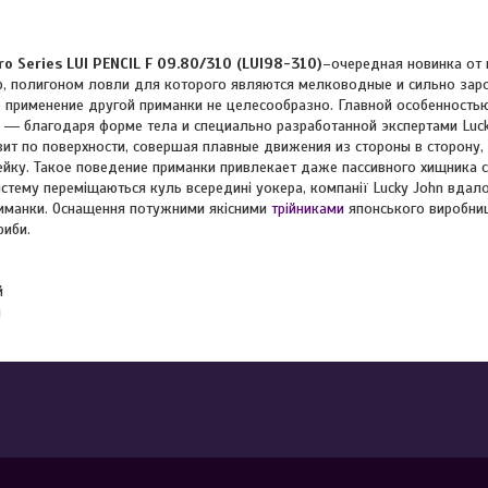
ro Series LUI PENCIL F 09.80/310 (LUI98-310)
–очередная новинка от 
р, полигоном ловли для которого являются мелководные и сильно заро
 применение другой приманки не целесообразно. Главной особенностью
 ― благодаря форме тела и специально разработанной экспертами Luck
зит по поверхности, совершая плавные движения из стороны в сторону,
ку. Такое поведение приманки привлекает даже пассивного хищника 
стему переміщаються куль всередині уокера, компанії Lucky John вдало
риманки. Оснащення потужними якісними
трійниками
японського виробниц
риби.
й
м