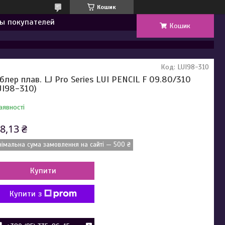
Кошик
ы покупателей
Кошик
Код:
LUI98-310
блер плав. LJ Pro Series LUI PENCIL F 09.80/310
UI98-310)
аявності
8,13 ₴
німальна сума замовлення на сайті — 500 ₴
Купити
Купити з