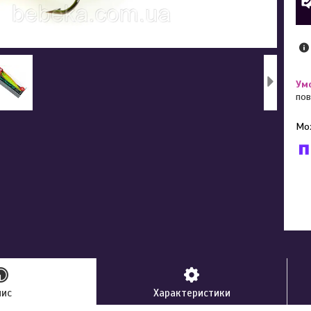
пов
У к
буд
пис
Характеристики