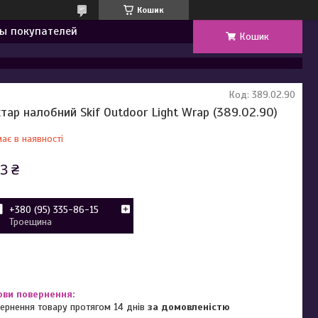
Кошик
ы покупателей
Кошик
Код:
389.02.90
хтар налобний Skif Outdoor Light Wrap (389.02.90)
ає в наявності
3 ₴
+380 (95) 335-86-15
Троещина
ернення товару протягом 14 днів
за домовленістю