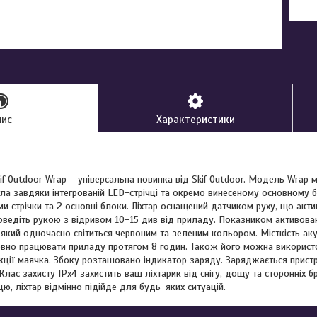
пис
Характеристики
if Outdoor Wrap – універсальна новинка від Skif Outdoor. Модель Wrap 
ла завдяки інтегрованій LED-стрічці та окремо винесеному основному б
ми стрічки та 2 основні блоки. Ліхтар оснащений датчиком руху, що акт
оведіть рукою з відривом 10-15 див від приладу. Показником активован
 який одночасно світиться червоним та зеленим кольором. Місткість ак
вно працювати приладу протягом 8 годин. Також його можна використо
ції маячка. Збоку розташовано індикатор заряду. Заряджається прист
 Клас захисту IPx4 захистить ваш ліхтарик від снігу, дощу та сторонніх 
ю, ліхтар відмінно підійде для будь-яких ситуацій.