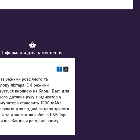
Інформація для замовлення
має режими розсіяного та
локу ліхтаря. Є 4 режими
ивується кнопкою на блоці. Далі для
ого датчика руху є індикатор у
умулятора становить 1200 mAh і
вувати для подачі сигналу тривоги
рій за допомогою кабелю USB Type-
бризок. Завдяки регульованому,