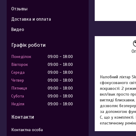
Отзывы
Доставка и оплата
Видео
Графік роботи
О
Понеділок
09:00
18:00
Вівторок
09:00
18:00
Середа
09:00
18:00
Налобний ліхтар Sk
Четвер
09:00
18:00
сфокусованого світ
Пʼятниця
09:00
18:00
яскравості: 2 режи
вкл/вык просто пр
Субота
09:00
18:00
вигляді блискавки,
Неділя
09:00
18:00
дозволяє безперер
за допомогою функ
Контакти
C, що у комплекті.
еластичному ремінц