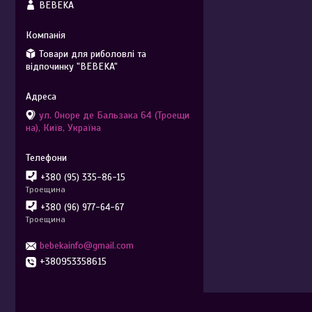
BEBEKA
Товари для риболовлі та
відпочинку "BEBEKA"
ул. Оноре де Бальзака 64 (Троещи
на), Київ, Україна
+380 (95) 335-86-15
Троещина
+380 (96) 977-64-67
Троещина
bebekainfo@gmail.com
+380953358615