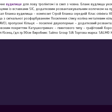
ічне
вудилище
для лову тролінгом і в схил з човна. Бланк вудлища ук
цями із вставками SIC, додатковим розвантажувальним колечком на п
ал бланка вудилища – композит Строй бланка середній Клас спінінга HX
 з сигнальної розфарбуванням Посилення стику коліна металевим кіль
AVEL пропускні Кільця: – посилені двухопорные – додатковий розванта
овзким покриттям Катушкотримач: – гвинтового типу – графітовий Корот
/6секц./дл.тр.90см Виробник: Salmo Group SIA Торгова марка: SALMO К