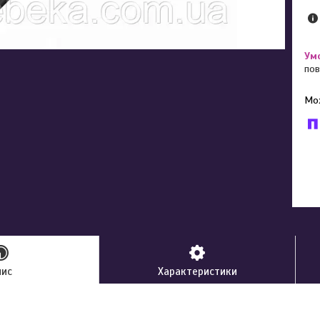
пов
У к
буд
пис
Характеристики