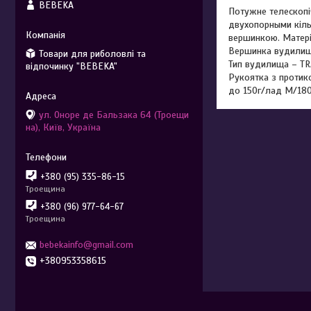
BEBEKA
Потужне телескоп
двухопорными кіль
вершинкою. Матері
Вершинка вудилища
Товари для риболовлі та
Тип вудилища – TR
відпочинку "BEBEKA"
Рукоятка з протик
до 150г/лад M/180г
ул. Оноре де Бальзака 64 (Троещи
на), Київ, Україна
+380 (95) 335-86-15
Троещина
+380 (96) 977-64-67
Троещина
bebekainfo@gmail.com
+380953358615