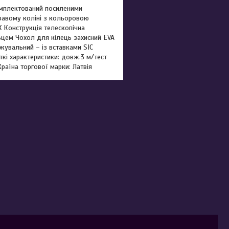
омплектований посиленими
равому коліні з кольоровою
 Конструкція телескопічна
цем Чохол для кілець захисний EVA
жувальний – із вставками SIC
кі характеристики: довж.3 м/тест
раїна торгової марки: Латвія