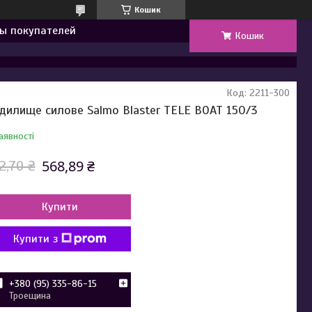
Кошик
ы покупателей
Кошик
Код:
2211-300
дилище силове Salmo Blaster TELE BOAT 150/3
аявності
568,89 ₴
2,70 ₴
Купити
Купити з
+380 (95) 335-86-15
Троещина