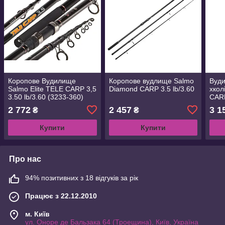
Коропове Вудилище
Коропове вудлище Salmo
Вуди
Salmo Elite TELE CARP 3,5
Diamond CARP 3.5 lb/3.60
хкол
3.50 lb/3.60 (3233-360)
CARP
2 772
2 457
3 1
₴
₴
Купити
Купити
Про нас
94% позитивних з 18 відгуків за рік
Працює з 22.12.2010
м. Київ
ул. Оноре де Бальзака 64 (Троещина), Київ, Україна