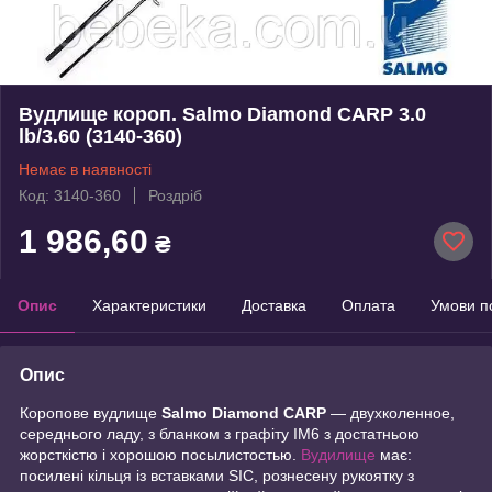
Вудлище короп. Salmo Diamond CARP 3.0
lb/3.60 (3140-360)
Немає в наявності
Код: 3140-360
Роздріб
1 986,60
₴
Опис
Характеристики
Доставка
Оплата
Умови п
Опис
Коропове вудлище
Salmo Diamond CARP
― двухколенное,
середнього ладу, з бланком з графіту IM6 з достатньою
жорсткістю і хорошою посылистостью.
Вудилище
має:
посилені кільця із вставками SIC, рознесену рукоятку з