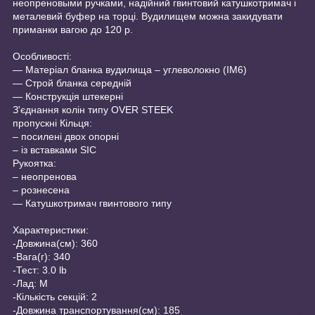
неопреновыми ручками, надійний гвинтовий катушкотримач і
металевий буфер на торці. Вудилищем можна закидувати
приманки вагою до 120 р.
Особливості:
― Матеріал бланка вудилища – углеволокно (IM6)
― Строй бланка середній
― Конструкція штекерні
З'єднання колін типу OVER STEEK
пропускні Кільця:
– посилені двох опорні
– із вставками SIC
Рукоятка:
– неопренова
– рознесена
― Катушкотримач гвинтового типу
Характеристики:
-Довжина(см): 360
-Вага(г): 340
-Тест: 3.0 lb
-Лад: M
-Кількість секцій: 2
-Довжина транспортування(см): 185