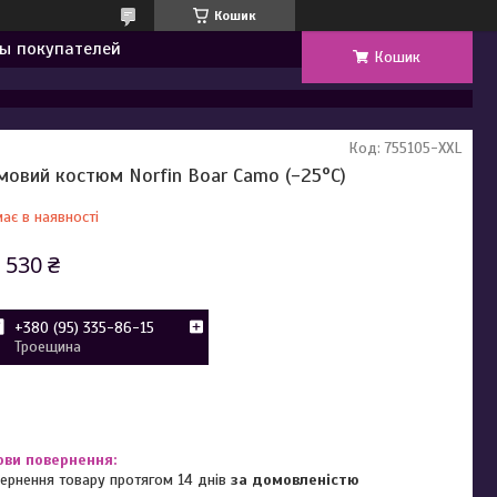
Кошик
ы покупателей
Кошик
Код:
755105-XXL
мовий костюм Norfin Boar Camo (-25°C)
ає в наявності
 530 ₴
+380 (95) 335-86-15
Троещина
ернення товару протягом 14 днів
за домовленістю