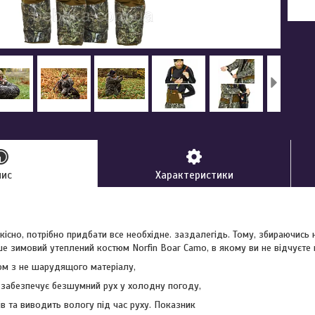
пис
Характеристики
існо, потрібно придбати все необхідне. заздалегідь. Тому, збираючись 
ше зимовий утеплений костюм Norfin Boar Camo, в якому ви не відчуєте
м з не шарудящого матеріалу,
н забезпечує безшумний рух у холодну погоду,
ів та виводить вологу під час руху. Показник