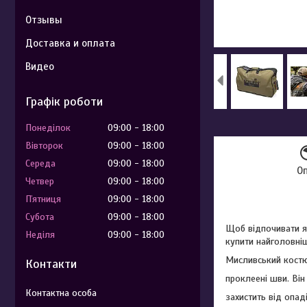
Отзывы
Доставка и оплата
Видео
Графік роботи
Понеділок
09:00
18:00
Вівторок
09:00
18:00
Середа
09:00
18:00
О
Четвер
09:00
18:00
Пʼятниця
09:00
18:00
Субота
09:00
18:00
Щоб відпочивати як
Неділя
09:00
18:00
купити найголовні
Мисливський костю
Контакти
проклеені шви. Ві
захистить від опад