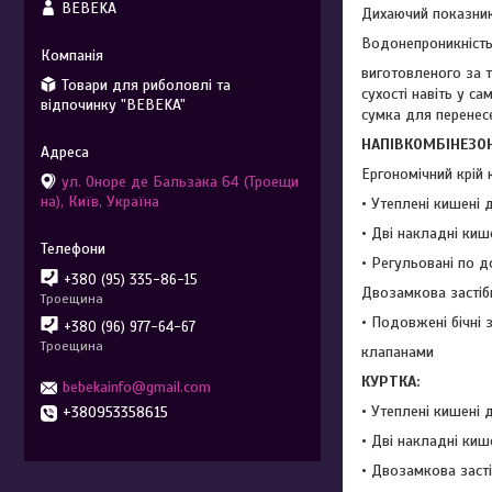
BEBEKA
Дихаючий показник:
Водонепроникність
виготовленого за т
Товари для риболовлі та
сухості навіть у с
відпочинку "BEBEKA"
сумка для перенесе
НАПІВКОМБІНЕЗОН
Ергономічний крій 
ул. Оноре де Бальзака 64 (Троещи
на), Київ, Україна
• Утеплені кишені д
• Дві накладні киш
• Регульовані по д
+380 (95) 335-86-15
Двозамкова застіб
Троещина
• Подовжені бічні 
+380 (96) 977-64-67
Троещина
клапанами
КУРТКА:
bebekainfo@gmail.com
• Утеплені кишені 
+380953358615
• Дві накладні ки
• Двозамкова заст