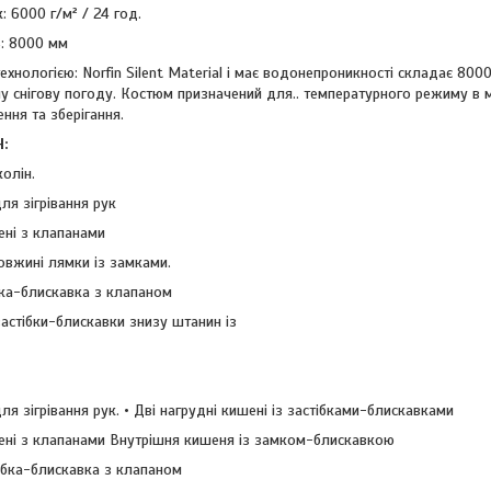
 6000 г/м² / 24 год.
: 8000 мм
ехнологією: Norfin Silent Material і має водонепроникності складає 800
аму снігову погоду. Костюм призначений для.. температурного режиму в 
ння та зберігання.
:
колін.
ля зігрівання рук
ені з клапанами
овжині лямки із замками.
ка-блискавка з клапаном
застібки-блискавки знизу штанин із
для зігрівання рук. • Дві нагрудні кишені із застібками-блискавками
шені з клапанами Внутрішня кишеня із замком-блискавкою
ібка-блискавка з клапаном