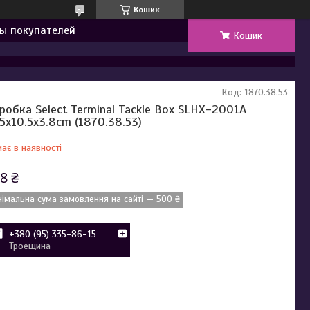
Кошик
ы покупателей
Кошик
Код:
1870.38.53
робка Select Terminal Tackle Box SLHX-2001A
.5х10.5х3.8cm (1870.38.53)
ає в наявності
8 ₴
німальна сума замовлення на сайті — 500 ₴
+380 (95) 335-86-15
Троещина