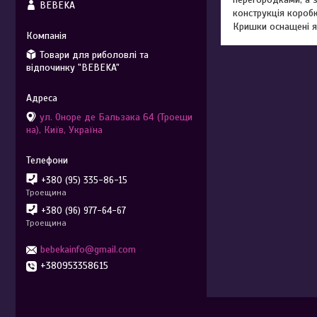
BEBEKA
конструкція коробк
Кришки оснащені я
Товари для риболовлі та
відпочинку "BEBEKA"
ул. Оноре де Бальзака 64 (Троещи
на), Київ, Україна
+380 (95) 335-86-15
Троещина
+380 (96) 977-64-67
Троещина
bebekainfo@gmail.com
+380953358615