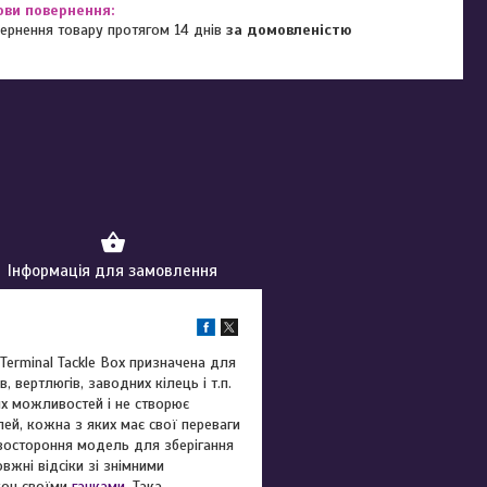
ернення товару протягом 14 днів
за домовленістю
Інформація для замовлення
 Terminal Tackle Box призначена для
, вертлюгів, заводних кілець і т.п.
их можливостей і не створює
лей, кожна з яких має свої переваги
 двостороння модель для зберігання
вжні відсіки зі знімними
кон своїми
гачками
. Така