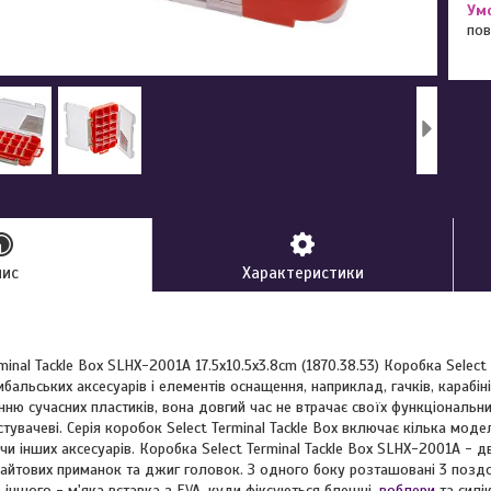
пов
пис
Характеристики
minal Tackle Box SLHX-2001A 17.5х10.5х3.8cm (1870.38.53) Коробка Select
ибальських аксесуарів і елементів оснащення, наприклад, гачків, карабінів
ню сучасних пластиків, вона довгий час не втрачає своїх функціональн
тувачеві. Серія коробок Select Terminal Tackle Box включає кілька моде
 чи інших аксесуарів. Коробка Select Terminal Tackle Box SLHX-2001A -
лайтових приманок та джиг головок. З одного боку розташовані 3 поздо
 іншого - м'яка вставка з EVA, куди фіксуються блешні,
воблери
та силі