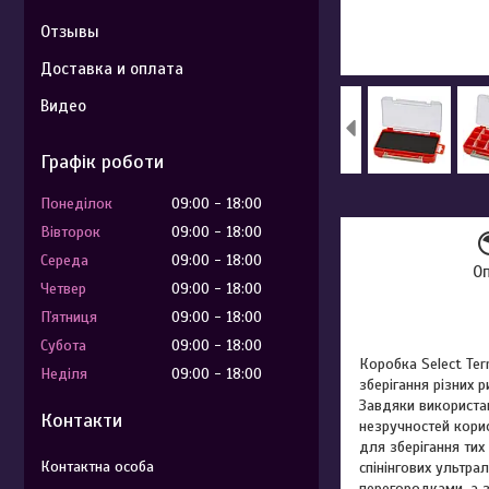
Отзывы
Доставка и оплата
Видео
Графік роботи
Понеділок
09:00
18:00
Вівторок
09:00
18:00
Середа
09:00
18:00
О
Четвер
09:00
18:00
Пʼятниця
09:00
18:00
Субота
09:00
18:00
Коробка Select Ter
Неділя
09:00
18:00
зберігання різних р
Завдяки використан
Контакти
незручностей корис
для зберігання тих
спінінгових ультра
перегородками, а з