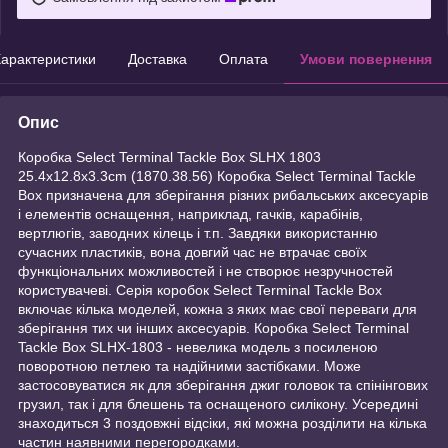
арактеристики
Доставка
Оплата
Умови повернення
Опис
Коробка Select Terminal Tackle Box SLHX 1803
25.4x12.8x3.3cm (1870.38.56) Коробка Select Terminal Tackle
Box призначена для зберігання різних рибальських аксесуарів
і елементів оснащення, наприклад, гачків, карабінів,
вертлюгів, заводних кілець і т.п. Завдяки використанню
сучасних пластиків, вона довгий час не втрачає своїх
функціональних можливостей і не створює незручностей
користувачеві. Серія коробок Select Terminal Tackle Box
включає кілька моделей, кожна з яких має свої переваги для
зберігання тих чи інших аксесуарів. Коробка Select Terminal
Tackle Box SLHX-1803 - невелика модель з посиленою
поворотною петлею та надійними застібками. Може
застосовуватися як для зберігання джиг головок та спінінгових
грузил, так і для блешень та оснащеного силікону. Усередині
знаходиться 3 поздовжні відсіки, які можна розділити на кілька
частин наявними перегородками.