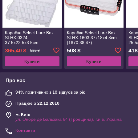
Коробка Select Lure Box
Коробка Select Lure Box
Коро
SLHX-0324
SLHX-1603 37x18x4.8cm
SLH
37.5х22.5х3.5cm
(1870.38.47)
25.5
(1870.38.48)
(187
365,40
508
418
₴
₴
522 ₴
Купити
Купити
Про нас
94% позитивних з 18 відгуків за рік
Працює з 22.12.2010
м. Київ
ул. Оноре де Бальзака 64 (Троещина), Київ, Україна
Контакти