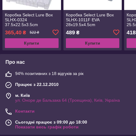
Коробка Select Lure Box
Коробка Select Lure Box
Коро
SLHX-0324
SLHX-1011F EVA
SLH
37.5х22.5х3.5cm
28х19.5х4.5cm
25.5
(1870.38.48)
(1870.38.51)
(187
365,40
489
418
₴
₴
522 ₴
Купити
Купити
Про нас
94% позитивних з 18 відгуків за рік
Працює з 22.12.2010
м. Київ
ул. Оноре де Бальзака 64 (Троещина), Київ, Україна
Контакти
Сьогодні працює з 09:00 до 18:00
Показати весь графік роботи