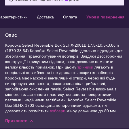
арактеристики
Доставка
Оплата
Умови повернення
Опис
Коробка Select Reversible Box SLHX-2001B 17.5х10.5х3.8cm
(1870.38.54) Коробка Select Reversible ідеально підходить для
зберігання і транспортування воблерів. Завдяки двосторонній
конструкції і трикутним відсікам, вона дозволяє помістити
велику кількість приманок. При цьому
трійники
лягають в
спеціальні поглиблення і не дряпають покриття воблерів.
Коробка має наскрізні вентиляційні отвори, через які буде
випаровуватися волога, накопичена після риболовлі,
запобігаючи окислення гачків. Select Reversible виконана з
міцного і еластичного пластику, оснащена поворотними
петлями і надійними застібками. Коробка Select Reversible
Box SLHX-1703 оснащена поперечними відсіками, які
дозволяють розмістити
воблери
міноу довжиною до 80 мм.
Приховати