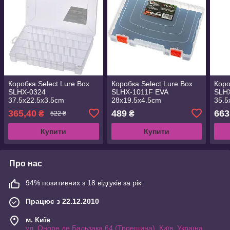
Коробка Select Lure Box
Коробка Select Lure Box
Коро
SLHX-0324
SLHX-1011F EVA
SLH
37.5х22.5х3.5cm
28х19.5х4.5cm
35.5
(1870.38.48)
(1870.38.51)
(187
365,40
489
663
₴
₴
522 ₴
Купити
Купити
Про нас
94% позитивних з 18 відгуків за рік
Працює з 22.12.2010
м. Київ
ул. Оноре де Бальзака 64 (Троещина), Київ, Україна