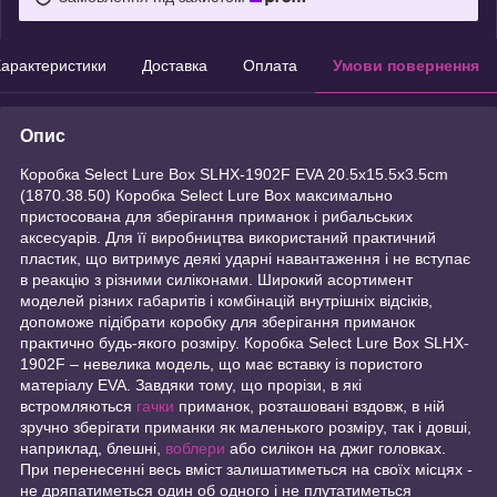
арактеристики
Доставка
Оплата
Умови повернення
Опис
Коробка Select Lure Box SLHX-1902F EVA 20.5х15.5х3.5cm
(1870.38.50) Коробка Select Lure Box максимально
пристосована для зберігання приманок і рибальських
аксесуарів. Для її виробництва використаний практичний
пластик, що витримує деякі ударні навантаження і не вступає
в реакцію з різними силіконами. Широкий асортимент
моделей різних габаритів і комбінацій внутрішніх відсіків,
допоможе підібрати коробку для зберігання приманок
практично будь-якого розміру. Коробка Select Lure Box SLHX-
1902F – невелика модель, що має вставку із пористого
матеріалу EVA. Завдяки тому, що прорізи, в які
встромляються
гачки
приманок, розташовані вздовж, в ній
зручно зберігати приманки як маленького розміру, так і довші,
наприклад, блешні,
воблери
або силікон на джиг головках.
При перенесенні весь вміст залишатиметься на своїх місцях -
не дряпатиметься один об одного і не плутатиметься