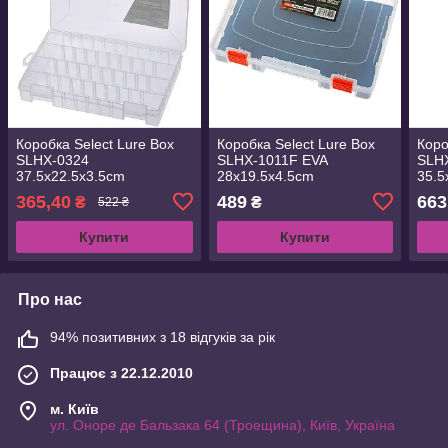
Коробка Select Lure Box
Коробка Select Lure Box
Коро
SLHX-0324
SLHX-1011F EVA
SLH
37.5х22.5х3.5cm
28х19.5х4.5cm
35.5
(1870.38.48)
(1870.38.51)
(187
365,40
489
663
₴
₴
522 ₴
Купити
Купити
Про нас
94% позитивних з 18 відгуків за рік
Працює з 22.12.2010
м. Київ
ул. Оноре де Бальзака 64 (Троещина), Київ, Україна