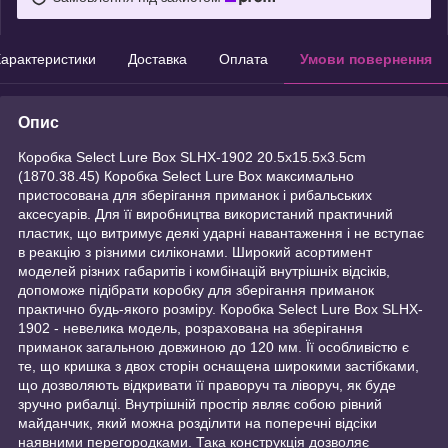
арактеристики
Доставка
Оплата
Умови повернення
Опис
Коробка Select Lure Box SLHX-1902 20.5х15.5х3.5cm
(1870.38.45) Коробка Select Lure Box максимально
пристосована для зберігання приманок і рибальських
аксесуарів. Для її виробництва використаний практичний
пластик, що витримує деякі ударні навантаження і не вступає
в реакцію з різними силіконами. Широкий асортимент
моделей різних габаритів і комбінацій внутрішніх відсіків,
допоможе підібрати коробку для зберігання приманок
практично будь-якого розміру. Коробка Select Lure Box SLHX-
1902 - невелика модель, розрахована на зберігання
приманок загальною довжиною до 120 мм. Її особливістю є
те, що кришка з двох сторін оснащена широкими застібками,
що дозволяють відкривати її праворуч та ліворуч, як буде
зручно рибалці. Внутрішній простір являє собою рівний
майданчик, який можна розділити на поперечні відсіки
наявними перегородками. Така конструкція дозволяє