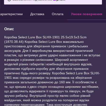
арактеристики
Доставка
Оплата
Умови повернення
Опис
Коробка Select Lure Box SLHX-1901 25.5х19.5х3.5cm
(1870.38.44) Коробка Select Lure Box максимально
пристосована для зберігання приманок і рибальських
аксесуарів. Для її виробництва використаний практичний
пластик, що витримує деякі ударні навантаження і не вступає
в реакцію з різними силіконами. Широкий асортимент
моделей різних габаритів і комбінацій внутрішніх відсіків,
допоможе підібрати коробку для зберігання приманок
практично будь-якого розміру. Коробка Select Lure Box SLHX-
1901 має середні розміри та розрахована на зберігання
приманок загальною довжиною до 160 мм. Її особливістю є
те, що кришка з двох сторін оснащена широкими застібками,
що дозволяють відкривати її праворуч та ліворуч, як буде
зручно рибалці. Внутрішній простір являє собою рівний
майданчик, який можна розділити на поперечні відсіки
наявними перегородками. Така конструкція дозволяє