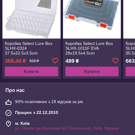
Коробка Select Lure Box
Коробка Select Lure Box
Коро
SLHX-0324
SLHX-1011F EVA
SLH
37.5х22.5х3.5cm
28х19.5х4.5cm
35.5
(1870.38.48)
(1870.38.51)
(187
365,40
489
663
₴
₴
522 ₴
Купити
Купити
Про нас
94% позитивних з 18 відгуків за рік
Працює з 22.12.2010
м. Київ
ул. Оноре де Бальзака 64 (Троещина), Київ, Україна