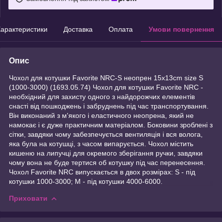
арактеристики
Доставка
Оплата
Умови повернення
Опис
Чохол для котушки Favorite NRC-S неопрен 15x13cm size S
(1000-3000) (1693.05.74) Чохол для котушки Favorite NRC -
необхідний для захисту одного з найдорожчих елементів
снасті від пошкоджень і забруднень під час транспортування.
Він виконаний з м'якого і еластичного неопрена, який не
намокає і є дуже практичним матеріалом. Боковини зроблені з
сітки, завдяки чому забезпечується вентиляція і вся волога,
яка була на котушці, з часом випарується. Чохол містить
кишеню на липучці для окремого зберігання ручки, завдяки
чому вона не буде тертися об котушку під час перенесення.
Чохол Favorite NRC випускається в двох розмірах: S - під
котушки 1000-3000; M - під котушки 4000-6000.
Приховати